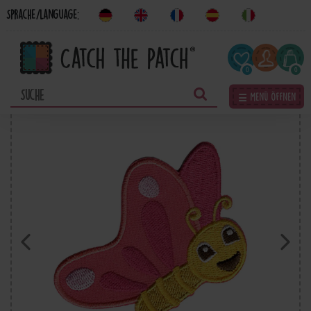
Sprache/Language:
0
0
☰ Menü öffnen