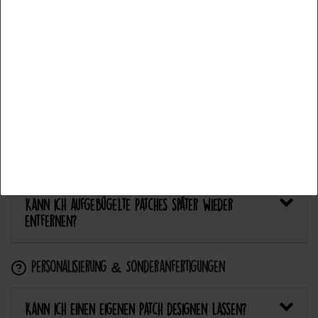
Bietet Catch the Patch personalisierte Aufnäher an?
Alle akzeptieren
Anwendung & Pflege
Auswahl akzeptieren
Wie flicke ich eine Hose oder ein Kleidungsstück
Alle ablehnen
mit einem Aufnäher?
Wie pflege ich Textilien mit Patches richtig?
Kann ich aufgebügelte Patches später wieder
entfernen?
Personalisierung & Sonderanfertigungen
Kann ich einen eigenen Patch designen lassen?