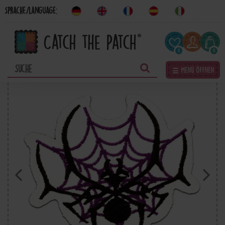
Sprache/Language:
0
0
☰ Menü öffnen