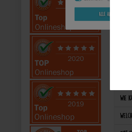
Kann i
Alle akzeptieren
Perso
Kann 
Kann 
Best
Wie ka
Welch