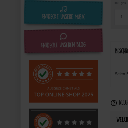
inkl. ges
Entdecke unsere Musik
Entdecke unseren Blog
Beschr
Seien S
Allge
Welch