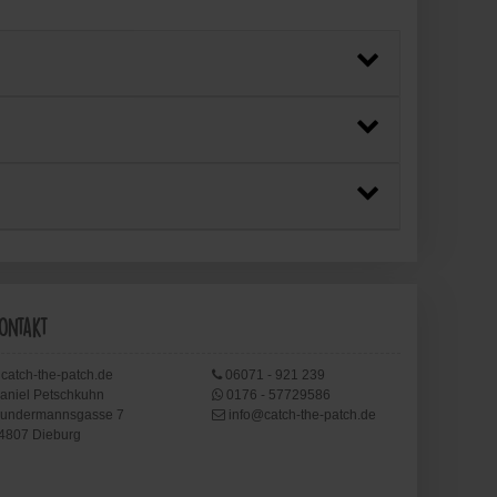
ontakt
catch-the-patch.de
06071 - 921 239
aniel Petschkuhn
0176 - 57729586
undermannsgasse 7
info@catch-the-patch.de
4807 Dieburg