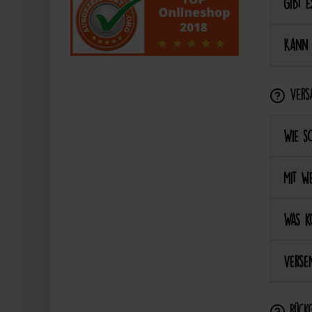
Gibt e
Kann 
Vers
Wie s
Mit we
Was k
Versen
Rückg