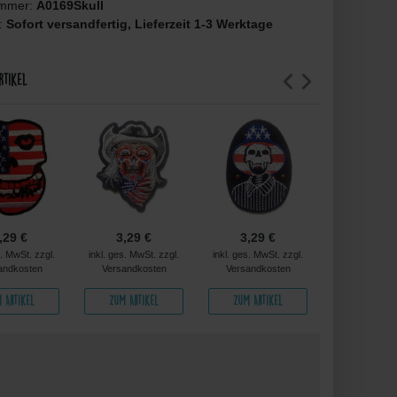
ummer:
A0169Skull
t:
Sofort versandfertig, Lieferzeit 1-3 Werktage
rtikel
,29 €
3,29 €
3,29 €
3,29 
s. MwSt. zzgl.
inkl. ges. MwSt. zzgl.
inkl. ges. MwSt. zzgl.
inkl. ges. MwS
andkosten
Versandkosten
Versandkosten
Versandko
 Artikel
Zum Artikel
Zum Artikel
Zum Arti