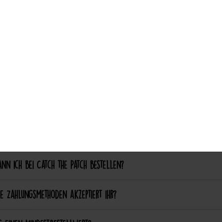
ch aufgebügelte Patches später wieder entfernen?
Auswahl akzeptieren
nalisierung & Sonderanfertigungen
ich einen eigenen Patch designen lassen?
ich bestimmte Farben oder Formen anpassen lassen?
ellung & Bezahlung
nn ich bei Catch the Patch bestellen?
e Zahlungsmethoden akzeptiert ihr?