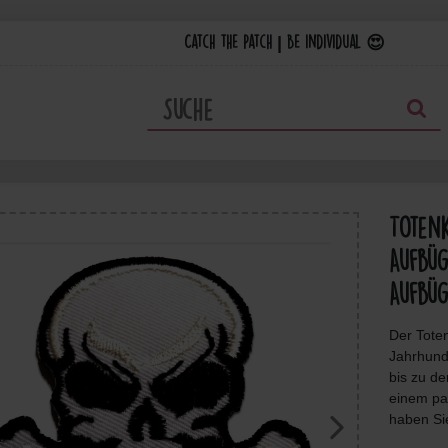
Catch the Patch | Be individual 😍
Totenk
Aufbüg
Aufbüg
Der Tote
Jahrhund
bis zu d
einem pa
haben Si