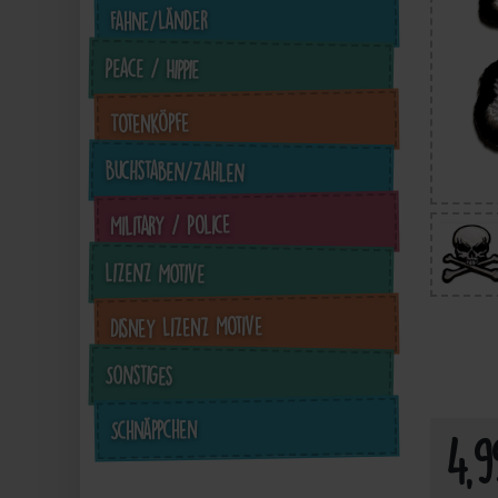
Fahne/Länder
Peace / Hippie
Totenköpfe
Buchstaben/Zahlen
Military / Police
Lizenz Motive
4,98 €
4,98 €
4,98 €
inkl. ges. MwSt. zzgl.
inkl. ges. MwSt. zzgl.
inkl. ges. MwSt. zzgl.
in
Disney Lizenz Motive
Versandkosten
Versandkosten
Versandkosten
Sonstiges
Zum Artikel
Zum Artikel
Zum Artikel
Schnäppchen
4,