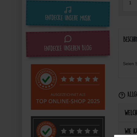
Entdecke unsere Musik
Beschr
Entdecke unseren Blog
Seien S
Allge
Welch
Wie k