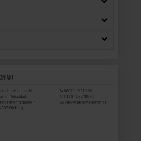
ontakt
catch-the-patch.de
06071 - 921 239
aniel Petschkuhn
0176 - 57729586
undermannsgasse 7
info@catch-the-patch.de
4807 Dieburg