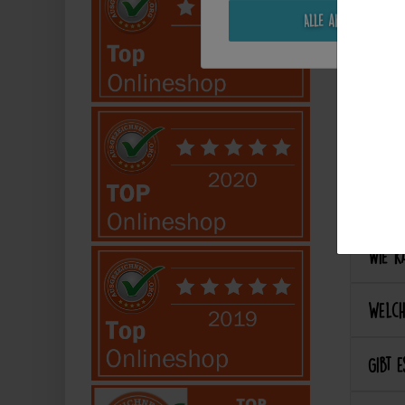
Alle akzeptieren
Perso
Kann 
Kann 
Best
Wie ka
Welch
Gibt e