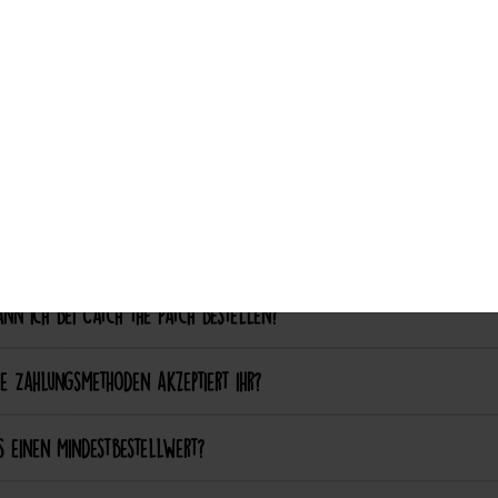
Auswahl akzeptieren
nalisierung & Sonderanfertigungen
ich einen eigenen Patch designen lassen?
ich bestimmte Farben oder Formen anpassen lassen?
ellung & Bezahlung
nn ich bei Catch the Patch bestellen?
e Zahlungsmethoden akzeptiert ihr?
s einen Mindestbestellwert?