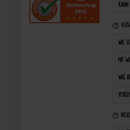
Kann 
Vers
Wie s
Mit we
Was k
Versen
Rückg