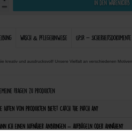
In den Warenkorb
eibung
Wasch & Pflegehinweise
GPSR - Sicherheitsdokumente
ie kreativ und ausdrucksvoll! Unsere Vielfalt an verschiedenen Motiven 
meine Fragen zu Produkten
e Arten von Produkten bietet Catch the Patch an?
ann ich einen Aufnäher anbringen – aufbügeln oder annähen?