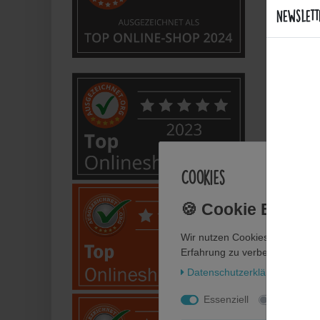
Newslett
Sind d
Welche
Bietet
Anwe
Cookies
Wie fl
Wir nutzen Cookies auf unsere
Wie pf
Erfahrung zu verbessern. Weit
Daten­schutz­erklärung
Impr
Kann i
Essenziell
Statistik