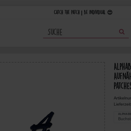
Catch the Patch | Be individual 😍
Alpha
Aufnäh
Patche
Artikeln
Lieferzei
ALPHAB