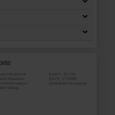
ontakt
catch-the-patch.de
06071 - 921 239
aniel Petschkuhn
0176 - 57729586
undermannsgasse 7
info@catch-the-patch.de
4807 Dieburg