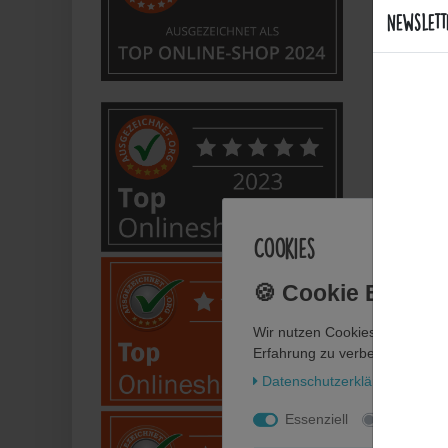
Newslett
Sind d
Welche
Bietet
Anwe
Cookies
Wie fl
Wir nutzen Cookies auf unsere
Wie pf
Erfahrung zu verbessern. Weit
Daten­schutz­erklärung
Impr
Kann i
Essenziell
Statistik