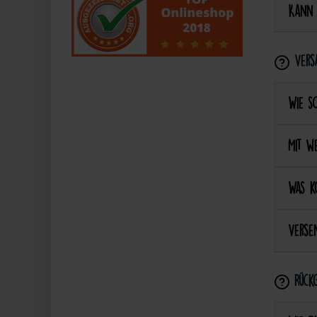
Kann 
Vers
Wie s
Mit we
Was k
Versen
Rückg