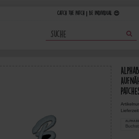
Catch the Patch | Be individual 😍
Alpha
Aufnäh
Patche
Artikeln
Lieferzei
ALPHAB