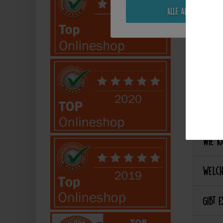
Alle akzeptieren
Perso
Kann 
Kann 
Best
Wie ka
Welch
Gibt e