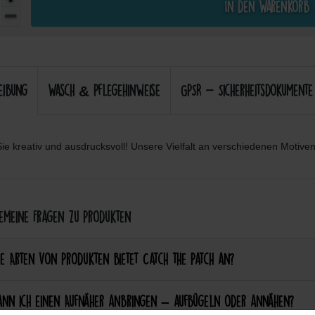
In den Warenkorb
eibung
Wasch & Pflegehinweise
GPSR - Sicherheitsdokumente
ie kreativ und ausdrucksvoll! Unsere Vielfalt an verschiedenen Motiven 
meine Fragen zu Produkten
e Arten von Produkten bietet Catch the Patch an?
ann ich einen Aufnäher anbringen – aufbügeln oder annähen?