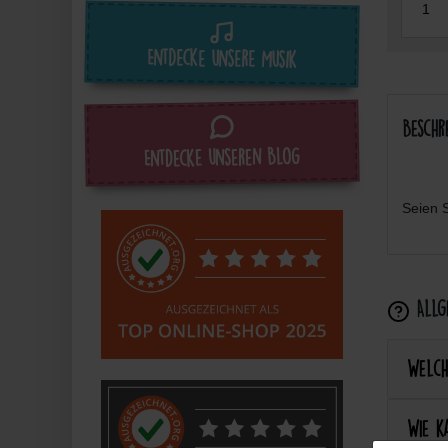
Entdecke unsere Musik
Beschr
Entdecke unseren Blog
Seien S
Allge
Welch
Wie k