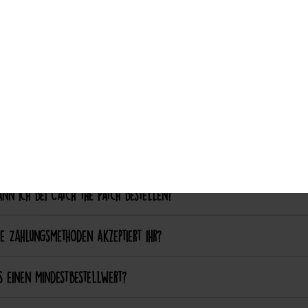
Auswahl akzeptieren
nalisierung & Sonderanfertigungen
ich einen eigenen Patch designen lassen?
ich bestimmte Farben oder Formen anpassen lassen?
ellung & Bezahlung
nn ich bei Catch the Patch bestellen?
e Zahlungsmethoden akzeptiert ihr?
s einen Mindestbestellwert?