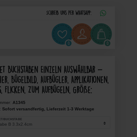
Schreib uns per Whatsapp:
0
0
bet Buchstaben Einzeln Auswählbar -
er, Bügelbild, Aufbügler, Applikationen,
s, Flicken, Zum Aufbügeln, Größe:
ummer:
A1345
t:
Sofort versandfertig, Lieferzeit 1-3 Werktage
ET/BUCHSTABE