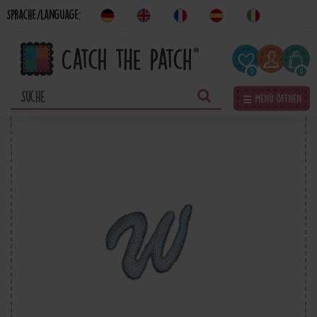
Sprache/Language:
0
0
☰ Menü öffnen