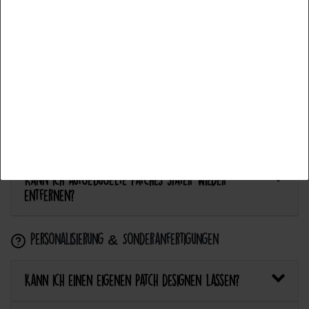
Alle akzeptieren
Anwendung & Pflege
Auswahl akzeptieren
Wie flicke ich eine Hose oder ein Kleidungsstück
Alle ablehnen
mit einem Aufnäher?
Wie pflege ich Textilien mit Patches richtig?
Kann ich aufgebügelte Patches später wieder
entfernen?
Personalisierung & Sonderanfertigungen
Kann ich einen eigenen Patch designen lassen?