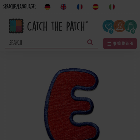
Sprache/Language:
0
0
☰ Menü öffnen