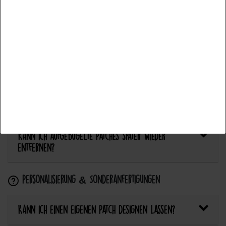
Bietet Catch the Patch personalisierte Aufnäher an?
Accept all
Anwendung & Pflege
Accept selection
Wie flicke ich eine Hose oder ein Kleidungsstück
Reject all
mit einem Aufnäher?
Wie pflege ich Textilien mit Patches richtig?
Kann ich aufgebügelte Patches später wieder
entfernen?
Personalisierung & Sonderanfertigungen
Kann ich einen eigenen Patch designen lassen?