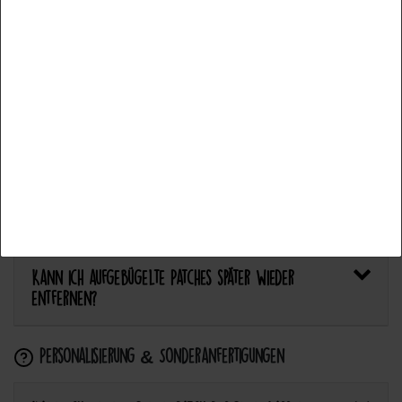
Accept all
Bietet Catch the Patch personalisierte Aufnäher an?
Accept selection
Anwendung & Pflege
Reject all
Wie flicke ich eine Hose oder ein Kleidungsstück
mit einem Aufnäher?
Wie pflege ich Textilien mit Patches richtig?
Kann ich aufgebügelte Patches später wieder
entfernen?
Personalisierung & Sonderanfertigungen