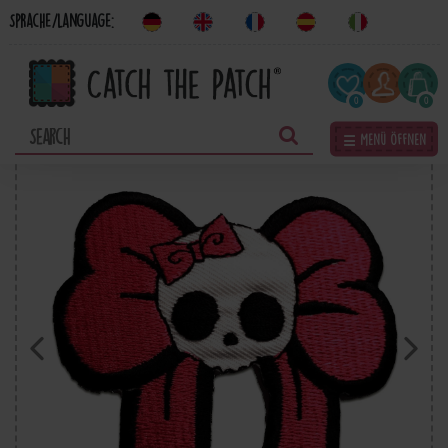
Sprache/Language:
0
0
☰ Menü öffnen