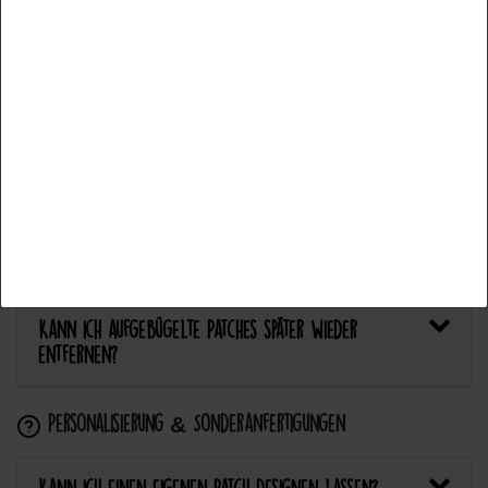
Bietet Catch the Patch personalisierte Aufnäher an?
Accept all
Accept selection
Anwendung & Pflege
Reject all
Wie flicke ich eine Hose oder ein Kleidungsstück
mit einem Aufnäher?
Wie pflege ich Textilien mit Patches richtig?
Kann ich aufgebügelte Patches später wieder
entfernen?
Personalisierung & Sonderanfertigungen