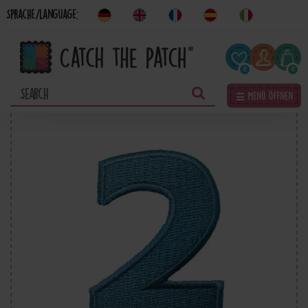
Sprache/Language:
0
0
☰ Menü öffnen