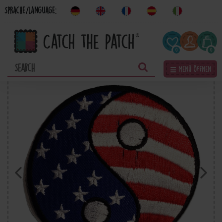
Sprache/Language:
0
0
☰ Menü öffnen