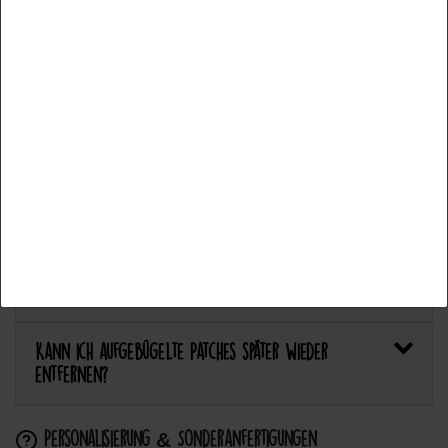
Welcher Stoff eignet sich am besten für Patches?
Accept all
Bietet Catch the Patch personalisierte Aufnäher an?
Accept selection
Anwendung & Pflege
Reject all
Wie flicke ich eine Hose oder ein Kleidungsstück
mit einem Aufnäher?
Wie pflege ich Textilien mit Patches richtig?
Kann ich aufgebügelte Patches später wieder
entfernen?
Personalisierung & Sonderanfertigungen