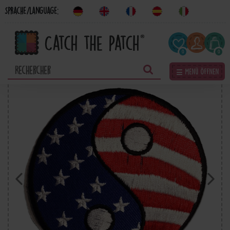
Sprache/Language:
0
0
☰ Menü öffnen