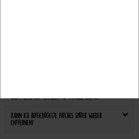
Fonctionnel
Plus de détails
Welcher Stoff eignet sich am besten für Patches?
Accepter tous les
Bietet Catch the Patch personalisierte Aufnäher an?
Accepter la sélection
Anwendung & Pflege
Refuser tout
Wie flicke ich eine Hose oder ein Kleidungsstück
mit einem Aufnäher?
Wie pflege ich Textilien mit Patches richtig?
Kann ich aufgebügelte Patches später wieder
entfernen?