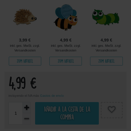
3,99 €
4,99 €
4,99 €
inkl. ges. MwSt. zzgl.
inkl. ges. MwSt. zzgl.
inkl. ges. MwSt. zzgl.
Versandkosten
Versandkosten
Versandkosten
Zum Artikel
Zum Artikel
Zum Artikel
4,99 €
incluyendo el IVA más
Gastos de envío
Añadir a la cesta de la
compra