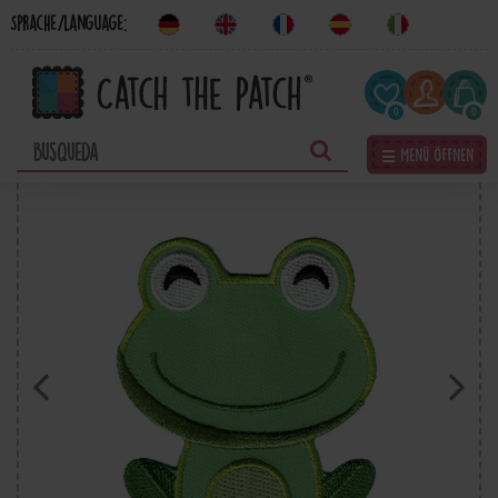
Sprache/Language:
0
0
☰ Menü öffnen