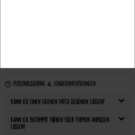
Aceptar todos
Wie flicke ich eine Hose oder ein Kleidungsstück
Aceptar selección
mit einem Aufnäher?
Rechazar todo
Wie pflege ich Textilien mit Patches richtig?
Kann ich aufgebügelte Patches später wieder
entfernen?
Personalisierung & Sonderanfertigungen
Kann ich einen eigenen Patch designen lassen?
Kann ich bestimmte Farben oder Formen anpassen
lassen?