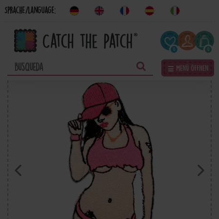
Sprache/Language:
0
0
☰ Menü öffnen