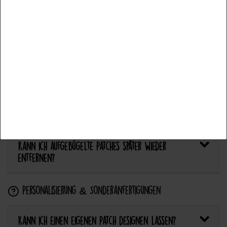
Bietet Catch the Patch personalisierte Aufnäher an?
Aceptar todos
Anwendung & Pflege
Aceptar selección
Wie flicke ich eine Hose oder ein Kleidungsstück
Rechazar todo
mit einem Aufnäher?
Wie pflege ich Textilien mit Patches richtig?
Kann ich aufgebügelte Patches später wieder
entfernen?
Personalisierung & Sonderanfertigungen
Kann ich einen eigenen Patch designen lassen?