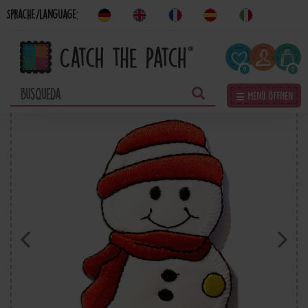
Sprache/Language:
0
0
☰ Menü öffnen