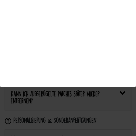
Functional
Más detalles
Bietet Catch the Patch personalisierte Aufnäher an?
Aceptar todos
Anwendung & Pflege
Aceptar selección
Wie flicke ich eine Hose oder ein Kleidungsstück
Rechazar todo
mit einem Aufnäher?
Wie pflege ich Textilien mit Patches richtig?
Kann ich aufgebügelte Patches später wieder
entfernen?
Personalisierung & Sonderanfertigungen