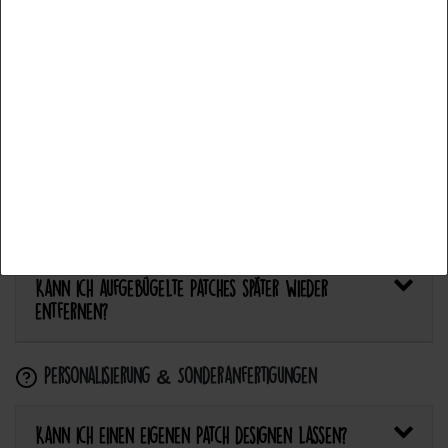
Bietet Catch the Patch personalisierte Aufnäher an?
Aceptar todos
Anwendung & Pflege
Aceptar selección
Wie flicke ich eine Hose oder ein Kleidungsstück
Rechazar todo
mit einem Aufnäher?
Wie pflege ich Textilien mit Patches richtig?
Kann ich aufgebügelte Patches später wieder
entfernen?
Personalisierung & Sonderanfertigungen
Kann ich einen eigenen Patch designen lassen?