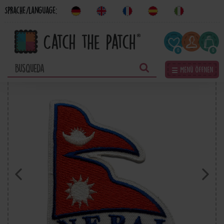
Sprache/Language:
0
0
☰ Menü öffnen