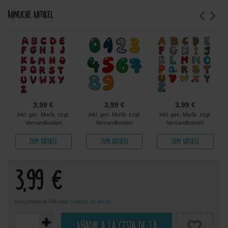
Ähnliche Artikel
3,99 €
3,99 €
3,99 €
inkl. ges. MwSt. zzgl.
inkl. ges. MwSt. zzgl.
inkl. ges. MwSt. zzgl.
Versandkosten
Versandkosten
Versandkosten
Zum Artikel
Zum Artikel
Zum Artikel
3,99 €
incluyendo el IVA más
Gastos de envío
Añadir a la cesta de la