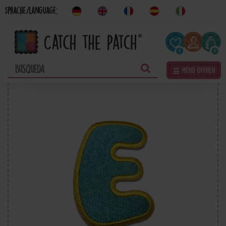
Sprache/Language:
0
0
☰ Menü öffnen