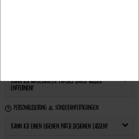
Aceptar todos
Anwendung & Pflege
Aceptar selección
Wie flicke ich eine Hose oder ein Kleidungsstück
mit einem Aufnäher?
Rechazar todo
Wie pflege ich Textilien mit Patches richtig?
Kann ich aufgebügelte Patches später wieder
entfernen?
Personalisierung & Sonderanfertigungen
Kann ich einen eigenen Patch designen lassen?