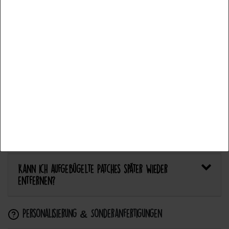
Welcher Stoff eignet sich am besten für Patches?
Functional
Más detalles
Bietet Catch the Patch personalisierte Aufnäher an?
Aceptar todos
Anwendung & Pflege
Aceptar selección
Wie flicke ich eine Hose oder ein Kleidungsstück
Rechazar todo
mit einem Aufnäher?
Wie pflege ich Textilien mit Patches richtig?
Kann ich aufgebügelte Patches später wieder
entfernen?
Personalisierung & Sonderanfertigungen