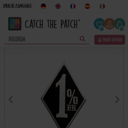
Sprache/Language:
0
0
☰ Menü öffnen