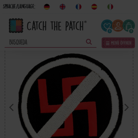
Sprache/Language:
0
0
☰ Menü öffnen