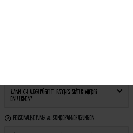
Functional
Más detalles
Bietet Catch the Patch personalisierte Aufnäher an?
Aceptar todos
Anwendung & Pflege
Aceptar selección
Wie flicke ich eine Hose oder ein Kleidungsstück
Rechazar todo
mit einem Aufnäher?
Wie pflege ich Textilien mit Patches richtig?
Kann ich aufgebügelte Patches später wieder
entfernen?
Personalisierung & Sonderanfertigungen