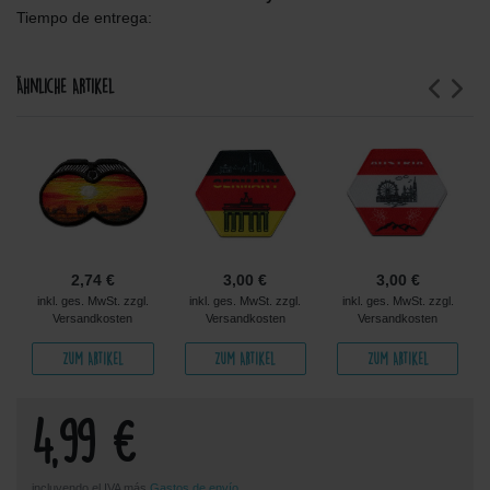
Tiempo de entrega:
Ähnliche Artikel
2,74 €
3,00 €
3,00 €
inkl. ges. MwSt. zzgl.
inkl. ges. MwSt. zzgl.
inkl. ges. MwSt. zzgl.
Versandkosten
Versandkosten
Versandkosten
Zum Artikel
Zum Artikel
Zum Artikel
4,99 €
incluyendo el IVA más
Gastos de envío