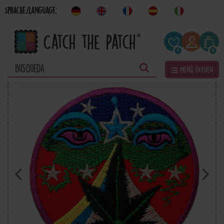
Sprache/Language:
0
0
☰ Menü öffnen