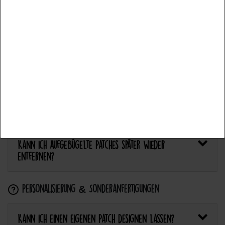
Bietet Catch the Patch personalisierte Aufnäher an?
Aceptar todos
Anwendung & Pflege
Aceptar selección
Wie flicke ich eine Hose oder ein Kleidungsstück
Rechazar todo
mit einem Aufnäher?
Wie pflege ich Textilien mit Patches richtig?
Kann ich aufgebügelte Patches später wieder
entfernen?
Personalisierung & Sonderanfertigungen
Kann ich einen eigenen Patch designen lassen?