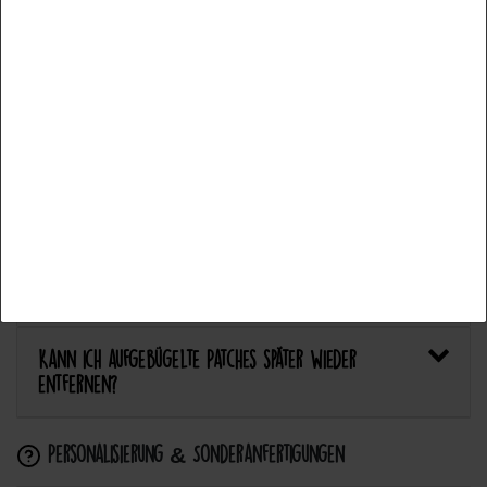
Welcher Stoff eignet sich am besten für Patches?
Alle akzeptieren
Bietet Catch the Patch personalisierte Aufnäher an?
Auswahl akzeptieren
Anwendung & Pflege
Alle ablehnen
Wie flicke ich eine Hose oder ein Kleidungsstück
mit einem Aufnäher?
Wie pflege ich Textilien mit Patches richtig?
Kann ich aufgebügelte Patches später wieder
entfernen?
Personalisierung & Sonderanfertigungen