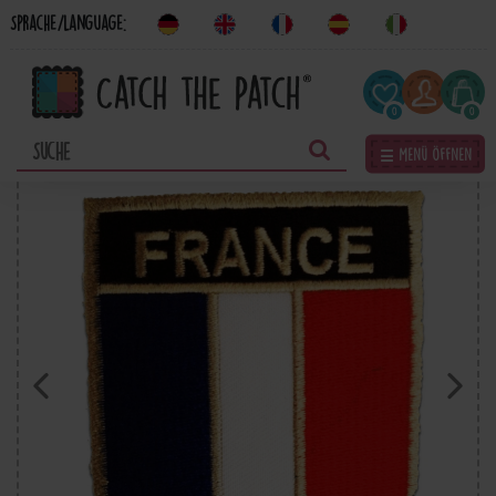
Sprache/Language:
0
0
☰ Menü öffnen