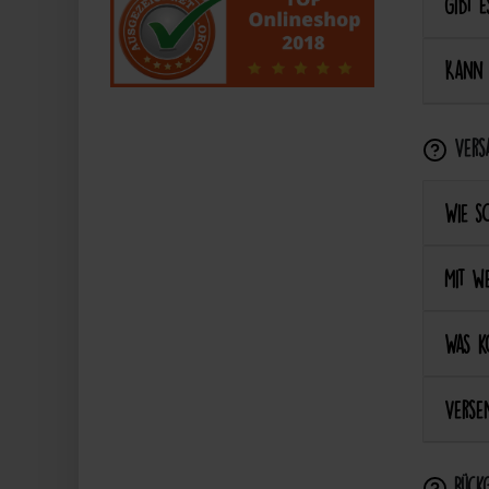
Gibt e
Kann 
Vers
Wie s
Mit we
Was k
Versen
Rückg