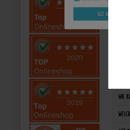
Kann i
Alle akzeptieren
Perso
Kann 
Kann 
Best
Wie ka
Welch