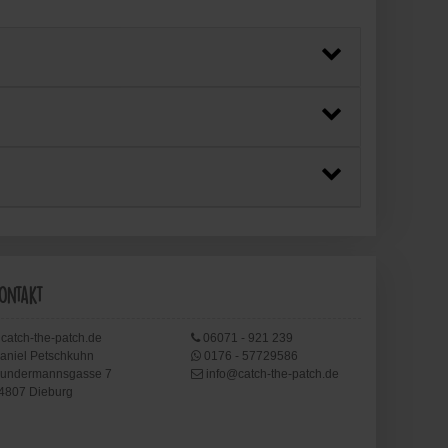
ontakt
catch-the-patch.de
06071 - 921 239
aniel Petschkuhn
0176 - 57729586
undermannsgasse 7
info@catch-the-patch.de
4807 Dieburg