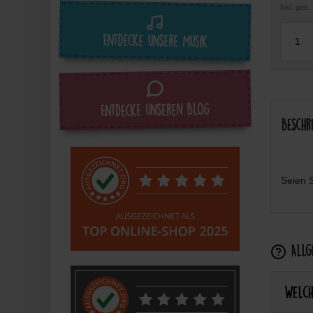
inkl. ges
Entdecke unsere Musik
Entdecke unseren Blog
Beschr
Seien S
Allge
Welch