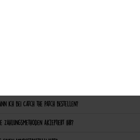
ch aufgebügelte Patches später wieder entfernen?
Auswahl akzeptieren
nalisierung & Sonderanfertigungen
ich einen eigenen Patch designen lassen?
ich bestimmte Farben oder Formen anpassen lassen?
ellung & Bezahlung
nn ich bei Catch the Patch bestellen?
e Zahlungsmethoden akzeptiert ihr?