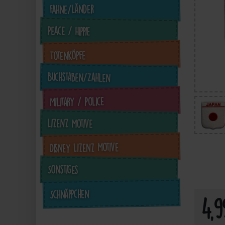
Fahne/Länder
Peace / Hippie
Totenköpfe
Buchstaben/Zahlen
Military / Police
Lizenz Motive
4,99 €
4,99 €
inkl. ges. MwSt. zzgl.
inkl. ges. MwSt. zzgl.
in
Disney Lizenz Motive
Versandkosten
Versandkosten
Sonstiges
Zum Artikel
Zum Artikel
Schnäppchen
4,