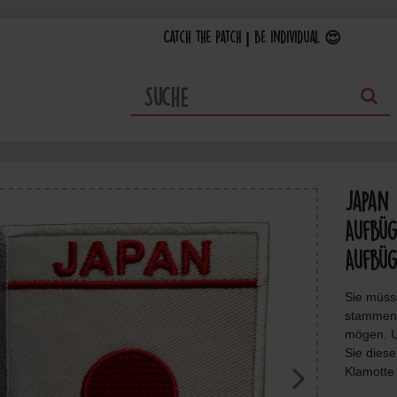
Catch the Patch | Be individual 😍
Japan 
Aufbüg
Aufbüg
Sie müss
stammen,
mögen. U
Sie diese
Klamotte