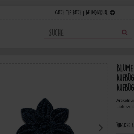
Catch the Patch | Be individual 😍
Blume 
Aufbüg
Aufbüg
Artikeln
Lieferzei
Ähnliche A