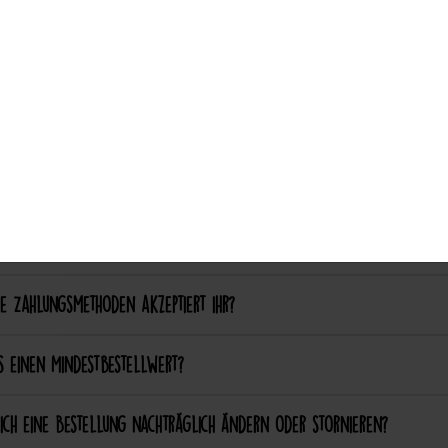
Auswahl akzeptieren
ich einen eigenen Patch designen lassen?
ich bestimmte Farben oder Formen anpassen lassen?
ellung & Bezahlung
nn ich bei Catch the Patch bestellen?
e Zahlungsmethoden akzeptiert ihr?
s einen Mindestbestellwert?
ich eine Bestellung nachträglich ändern oder stornieren?