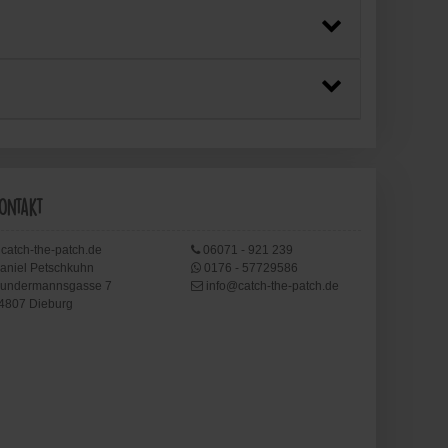
ontakt
catch-the-patch.de
06071 - 921 239
aniel Petschkuhn
0176 - 57729586
undermannsgasse 7
info@catch-the-patch.de
4807 Dieburg