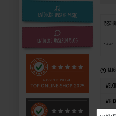
Entdecke unsere Musik
Beschr
Entdecke unseren Blog
Seien S
Allge
Welch
Wie k