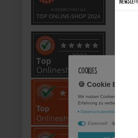
Sind d
Newslett
Welche
Bietet
Anwe
Cookies
Wie fl
Wie pf
Wir nutzen Cookies auf unsere
Erfahrung zu verbessern. Weit
Daten­schutz­erklärung
Impr
Kann i
Essenziell
Statistik
Perso