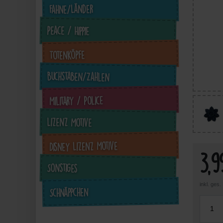
Fahne/Länder
Peace / Hippie
Totenköpfe
3,50 €
3,64 €
3,64 €
Buchstaben/Zahlen
inkl. ges. MwSt. zzgl.
inkl. ges. MwSt. zzgl.
inkl. ges. MwSt. zzgl.
in
Versandkosten
Versandkosten
Versandkosten
Military / Police
Zum Artikel
Zum Artikel
Zum Artikel
Lizenz Motive
Disney Lizenz Motive
3,9
Sonstiges
inkl. ges
Schnäppchen