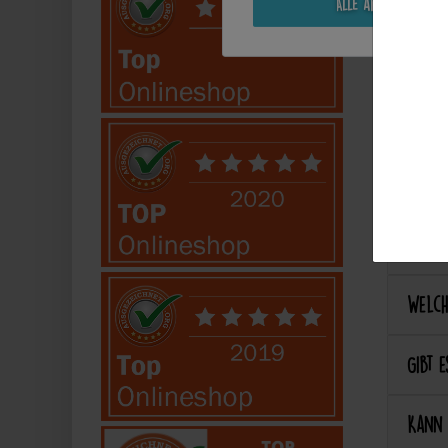
Alle akzeptieren
Kann 
Kann 
Best
Wie ka
Welch
Gibt e
Kann 