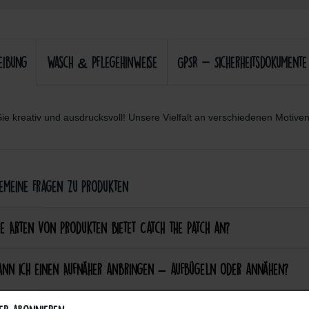
eibung
Wasch & Pflegehinweise
GPSR - Sicherheitsdokumente
ie kreativ und ausdrucksvoll! Unsere Vielfalt an verschiedenen Motiven 
meine Fragen zu Produkten
e Arten von Produkten bietet Catch the Patch an?
ann ich einen Aufnäher anbringen – aufbügeln oder annähen?