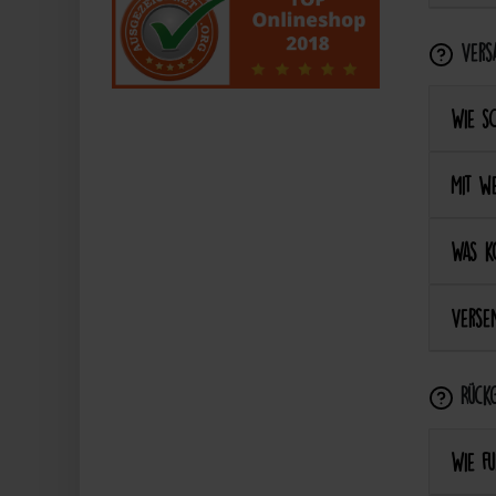
Vers
Wie s
Mit we
Was k
Versen
Rückg
Wie fu