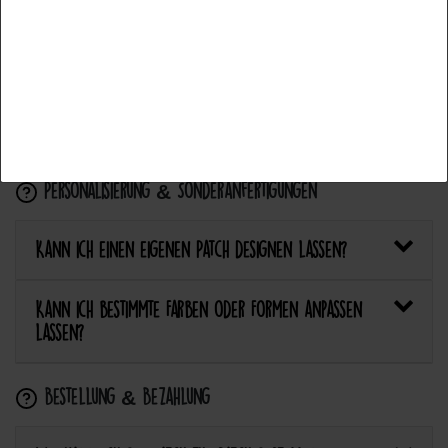
Accettare la selezione
Wie pflege ich Textilien mit Patches richtig?
Rifiuta tutti
Kann ich aufgebügelte Patches später wieder
entfernen?
Personalisierung & Sonderanfertigungen
Kann ich einen eigenen Patch designen lassen?
Kann ich bestimmte Farben oder Formen anpassen
lassen?
Bestellung & Bezahlung