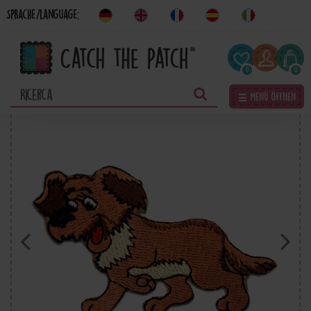
Sprache/Language:
0
0
☰ Menü öffnen