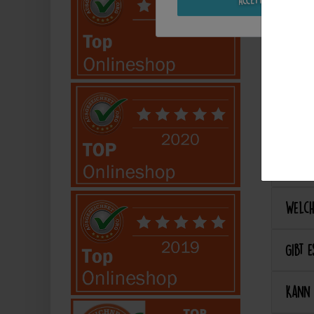
Kann 
Kann 
Best
Wie ka
Welch
Gibt e
Kann 