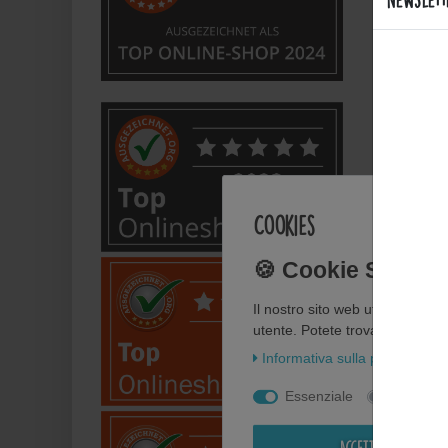
Welche
Bietet
Anwe
Cookies
Wie fl
Wie pf
Il nostro sito web utilizza i co
utente. Potete trovare ulteriori 
Informativa sulla privacy
In
Kann i
Essenziale
Statisti
Perso
Accettare tutti