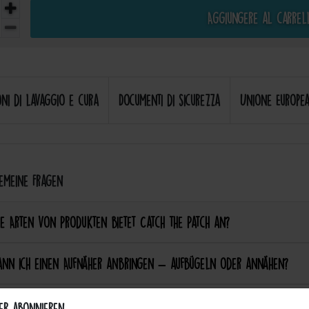
Aggiungere al carrel
oni di lavaggio e cura
Documenti di sicurezza
Unione Europea
meine Fragen
e Arten von Produkten bietet Catch the Patch an?
ann ich einen Aufnäher anbringen – aufbügeln oder annähen?
ie Patches waschmaschinenfest?
er abonnieren