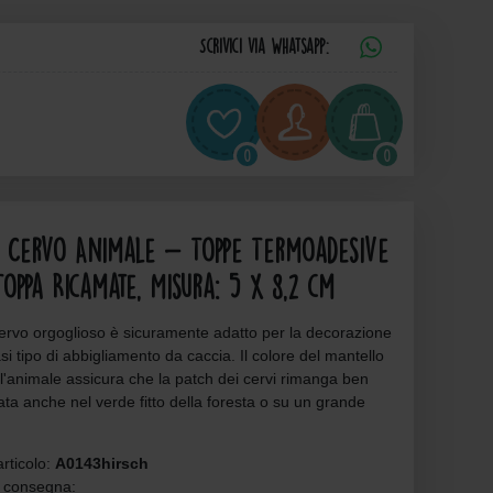
Scrivici via Whatsapp:
0
0
 Cervo Animale - Toppe Termoadesive
Toppa Ricamate, Misura: 5 x 8,2 cm
ervo orgoglioso è sicuramente adatto per la decorazione
asi tipo di abbigliamento da caccia. Il colore del mantello
l'animale assicura che la patch dei cervi rimanga ben
ta anche nel verde fitto della foresta o su un grande
rticolo:
A0143hirsch
 consegna: