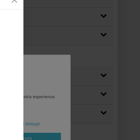
ito web e la vostra esperienza
al
Maggiori dettagli
Rifiuta tutti