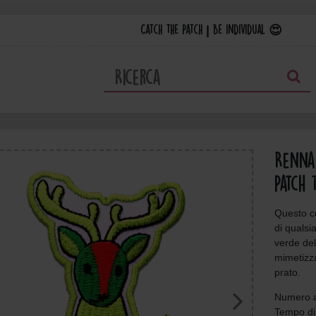
Catch the Patch | Be individual 😍
Renna
Patch 
Questo c
di qualsi
verde del
mimetizza
prato.
Numero a
Tempo di