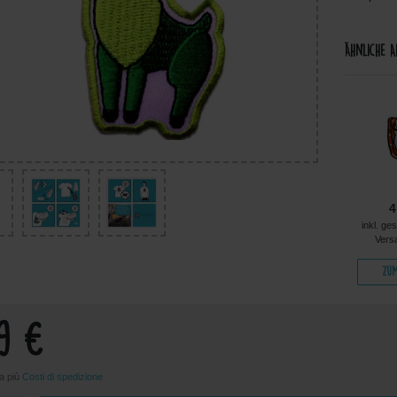
Ähnliche A
4,99 €
4,99 €
4,99 €
4
kl. ges. MwSt. zzgl.
inkl. ges. MwSt. zzgl.
inkl. ges. MwSt. zzgl.
inkl. ge
Versandkosten
Versandkosten
Versandkosten
Vers
Zum Artikel
Zum Artikel
Zum Artikel
Zum
99 €
sa più
Costi di spedizione