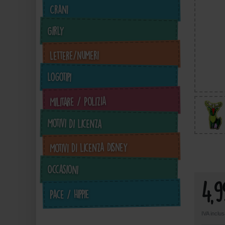
Crani
Girly
Lettere/Numeri
Logotipi
Militare / Polizia
4,99 €
Motivi di licenza
inkl. ges. MwSt. zzgl.
in
Versandkosten
Motivi di licenza Disney
Zum Artikel
Occasioni
4,
Pace / Hippie
IVA inclu