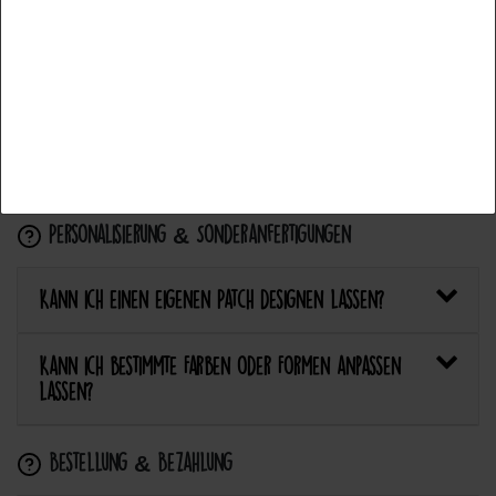
mit einem Aufnäher?
Accettare la selezione
Wie pflege ich Textilien mit Patches richtig?
Rifiuta tutti
Kann ich aufgebügelte Patches später wieder
entfernen?
Personalisierung & Sonderanfertigungen
Kann ich einen eigenen Patch designen lassen?
Kann ich bestimmte Farben oder Formen anpassen
lassen?
Bestellung & Bezahlung