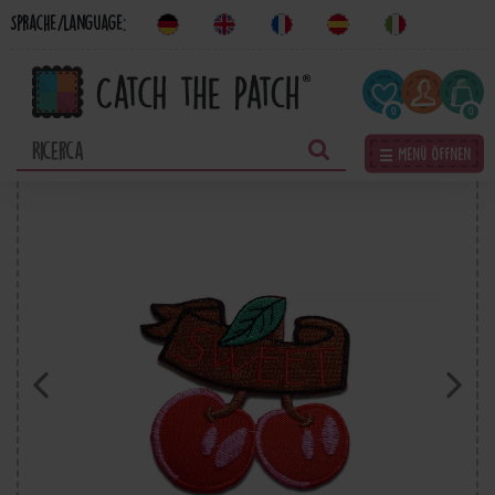
Sprache/Language:
0
0
☰ Menü öffnen