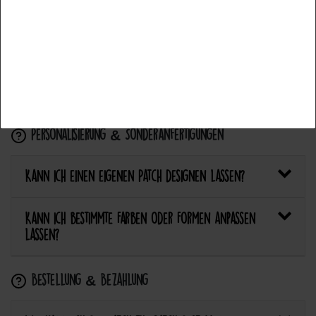
Accettare la selezione
Wie pflege ich Textilien mit Patches richtig?
Rifiuta tutti
Kann ich aufgebügelte Patches später wieder
entfernen?
Personalisierung & Sonderanfertigungen
Kann ich einen eigenen Patch designen lassen?
Kann ich bestimmte Farben oder Formen anpassen
lassen?
Bestellung & Bezahlung