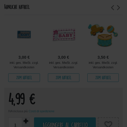
Ähnliche Artikel
3,00 €
3,00 €
3,50 €
inkl. ges. MwSt. zzgl.
inkl. ges. MwSt. zzgl.
inkl. ges. MwSt. zzgl.
Versandkosten
Versandkosten
Versandkosten
Zum Artikel
Zum Artikel
Zum Artikel
4,99 €
IVA inclusa più
Costi di spedizione
Aggiungere al carrello