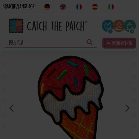
Sprache/Language:
0
0
☰ Menü öffnen