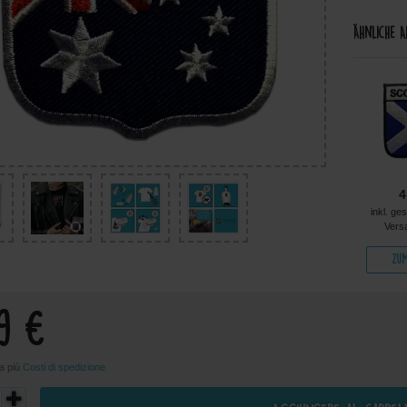
Ähnliche A
4,99 €
5,49 €
5,49 €
4
kl. ges. MwSt. zzgl.
inkl. ges. MwSt. zzgl.
inkl. ges. MwSt. zzgl.
inkl. ge
Versandkosten
Versandkosten
Versandkosten
Vers
Zum Artikel
Zum Artikel
Zum Artikel
Zum
99 €
sa più
Costi di spedizione