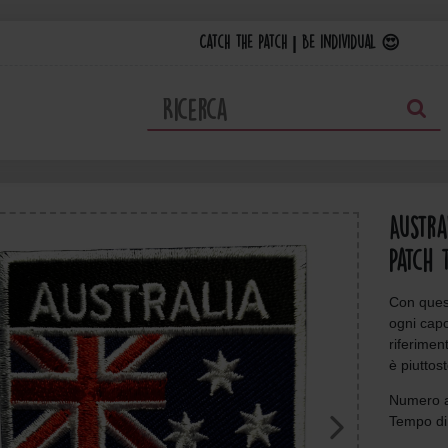
Catch the Patch | Be individual 😍
Austra
Patch 
Con ques
ogni cap
riferiment
è piuttos
Numero a
Tempo di