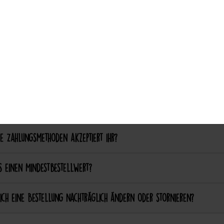
ich einen eigenen Patch designen lassen?
ich bestimmte Farben oder Formen anpassen lassen?
ellung & Bezahlung
nn ich bei Catch the Patch bestellen?
e Zahlungsmethoden akzeptiert ihr?
s einen Mindestbestellwert?
ich eine Bestellung nachträglich ändern oder stornieren?