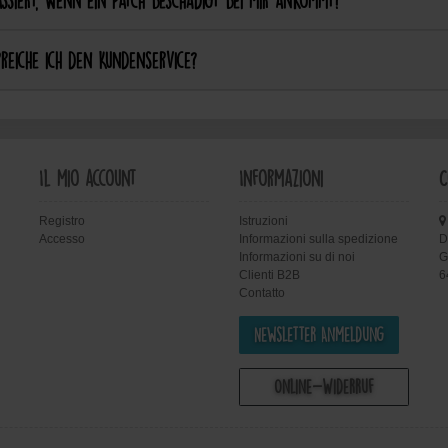
ssiert, wenn ein Patch beschädigt bei mir ankommt?
reiche ich den Kundenservice?
Il mio account
Informazioni
C
Registro
Istruzioni
Accesso
Informazioni sulla spedizione
D
Informazioni su di noi
G
Clienti B2B
6
Contatto
Newsletter Anmeldung
Online-Widerruf