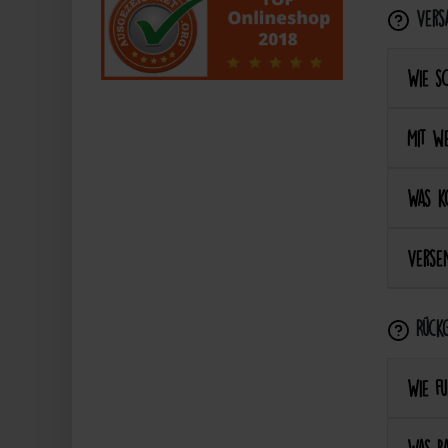
Vers
Wie s
Mit we
Was k
Versen
Rückg
Wie fu