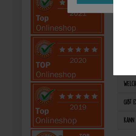
Kann 
Kann 
Best
Wie ka
Welch
Gibt e
Kann 