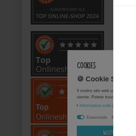
Welche
Bietet
Anwe
Cookies
Wie fl
Wie pf
Il nostro sito web utilizza i co
utente. Potete trovare ulteriori 
Kann i
Informativa sulla privacy
In
Essenziale
Statisti
Perso
Accettare tutti