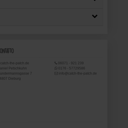
ontatto
catch-the-patch.de
06071 - 921 239
aniel Petschkuhn
0176 - 57729586
undermannsgasse 7
info@catch-the-patch.de
4807 Dieburg