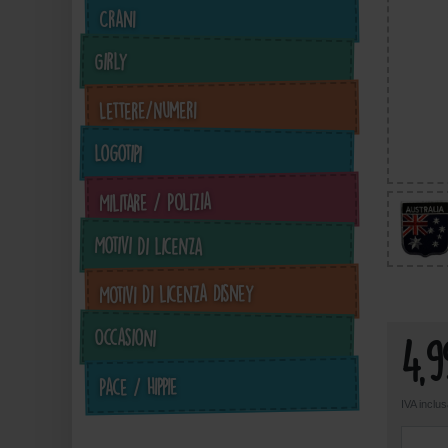
Crani
Girly
Lettere/Numeri
Logotipi
Militare / Polizia
4,99 €
4,99 €
inkl. ges. MwSt. zzgl.
inkl. ges. MwSt. zzgl.
in
Motivi di licenza
Versandkosten
Versandkosten
Zum Artikel
Zum Artikel
Motivi di licenza Disney
Occasioni
4,
Pace / Hippie
IVA inclu