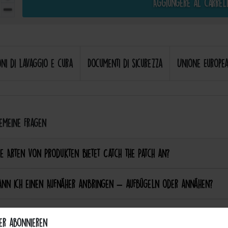
Aggiungere al carrel
oni di lavaggio e cura
Documenti di sicurezza
Unione Europea
meine Fragen
e Arten von Produkten bietet Catch the Patch an?
ann ich einen Aufnäher anbringen – aufbügeln oder annähen?
ie Patches waschmaschinenfest?
er abonnieren