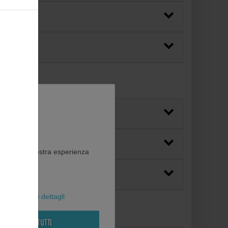
ito web e la vostra esperienza
al
Maggiori dettagli
Rifiuta tutti