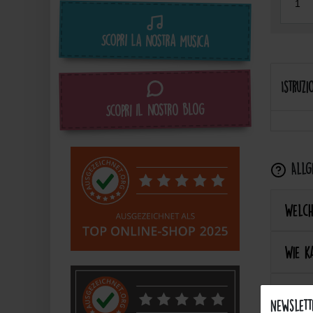
Scopri la nostra musica
Istruzi
Scopri il nostro blog
Allge
Welch
Wie k
Sind d
Newslett