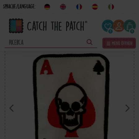
Sprache/Language:
0
0
☰ Menü öffnen