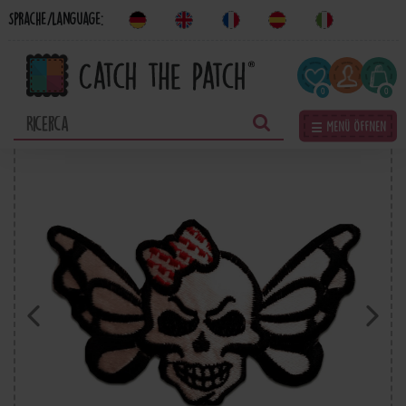
Sprache/Language:
0
0
☰ Menü öffnen