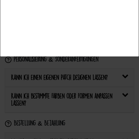
Accettare la selezione
Wie pflege ich Textilien mit Patches richtig?
Rifiuta tutti
Kann ich aufgebügelte Patches später wieder
entfernen?
Personalisierung & Sonderanfertigungen
Kann ich einen eigenen Patch designen lassen?
Kann ich bestimmte Farben oder Formen anpassen
lassen?
Bestellung & Bezahlung