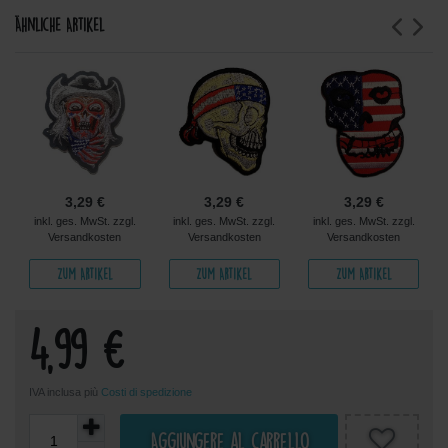
Ähnliche Artikel
3,29 €
3,29 €
3,29 €
inkl. ges. MwSt. zzgl.
inkl. ges. MwSt. zzgl.
inkl. ges. MwSt. zzgl.
Versandkosten
Versandkosten
Versandkosten
Zum Artikel
Zum Artikel
Zum Artikel
4,99 €
IVA inclusa più
Costi di spedizione
Aggiungere al carrello