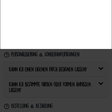
mit einem Aufnäher?
Accettare la selezione
Rifiuta tutti
Wie pflege ich Textilien mit Patches richtig?
Kann ich aufgebügelte Patches später wieder
entfernen?
Personalisierung & Sonderanfertigungen
Kann ich einen eigenen Patch designen lassen?
Kann ich bestimmte Farben oder Formen anpassen
lassen?
Bestellung & Bezahlung