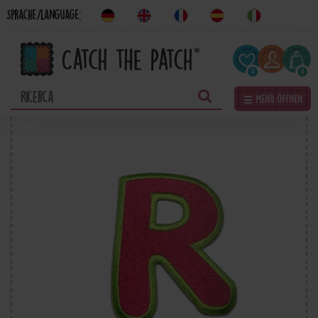
Sprache/Language:
0
0
☰ Menü öffnen