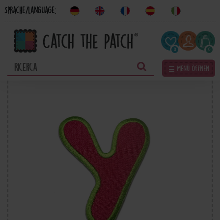
Sprache/Language:
0
0
☰ Menü öffnen