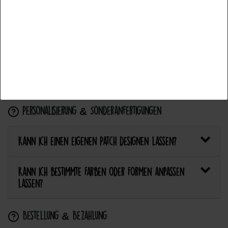
mit einem Aufnäher?
Accettare la selezione
Rifiuta tutti
Wie pflege ich Textilien mit Patches richtig?
Kann ich aufgebügelte Patches später wieder
entfernen?
Personalisierung & Sonderanfertigungen
Kann ich einen eigenen Patch designen lassen?
Kann ich bestimmte Farben oder Formen anpassen
lassen?
Bestellung & Bezahlung