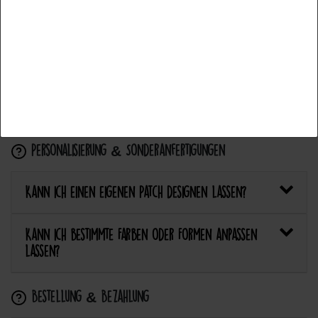
mit einem Aufnäher?
Accettare la selezione
Wie pflege ich Textilien mit Patches richtig?
Rifiuta tutti
Kann ich aufgebügelte Patches später wieder
entfernen?
Personalisierung & Sonderanfertigungen
Kann ich einen eigenen Patch designen lassen?
Kann ich bestimmte Farben oder Formen anpassen
lassen?
Bestellung & Bezahlung