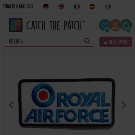
Sprache/Language:
0
0
☰ Menü öffnen