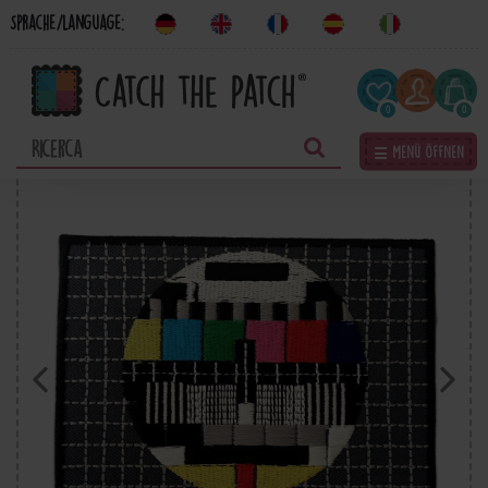
Sprache/Language:
0
0
☰ Menü öffnen