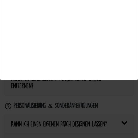
Accettare tutti
Anwendung & Pflege
Accettare la selezione
Wie flicke ich eine Hose oder ein Kleidungsstück
Rifiuta tutti
mit einem Aufnäher?
Wie pflege ich Textilien mit Patches richtig?
Kann ich aufgebügelte Patches später wieder
entfernen?
Personalisierung & Sonderanfertigungen
Kann ich einen eigenen Patch designen lassen?