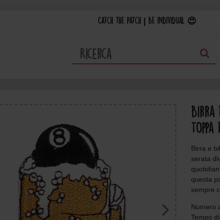
Catch the Patch | Be individual 😍
Birra 
Toppa 
Birra e b
serata di
quotidia
questa pa
sempre c
Numero a
Tempo di