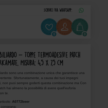
Scrivici via Whatsapp:
0
0
Biliardo - Toppe Termoadesive Patch
Ricamate, Misura: 4,5 x 7,5 cm
iliardo sono una combinazione unica che garantisce una
vertente. Sfortunatamente, a causa dei tuoi impegni
ni, non puoi sempre goderti questa combinazione ma Con
tch hai almeno la possibilità di avere quell'euforia
on te.
rticolo:
A0772beer
 consegna: