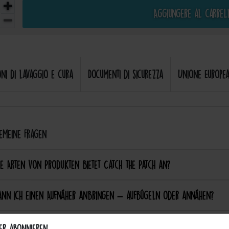
Aggiungere al carrel
oni di lavaggio e cura
Documenti di sicurezza
Unione Europea
meine Fragen
e Arten von Produkten bietet Catch the Patch an?
ann ich einen Aufnäher anbringen – aufbügeln oder annähen?
ie Patches waschmaschinenfest?
er abonnieren