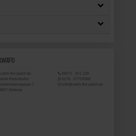
ontatto
catch-the-patch.de
06071 - 921 239
aniel Petschkuhn
0176 - 57729586
undermannsgasse 7
info@catch-the-patch.de
4807 Dieburg