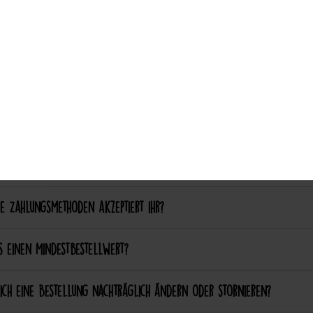
ich einen eigenen Patch designen lassen?
ich bestimmte Farben oder Formen anpassen lassen?
ellung & Bezahlung
nn ich bei Catch the Patch bestellen?
e Zahlungsmethoden akzeptiert ihr?
s einen Mindestbestellwert?
ich eine Bestellung nachträglich ändern oder stornieren?