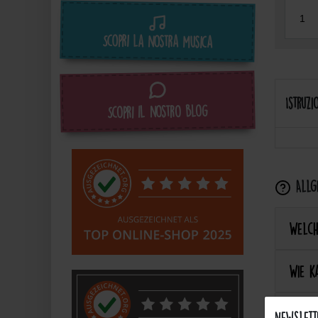
Scopri la nostra musica
Istruzi
Scopri il nostro blog
Allge
Welch
Wie k
Sind d
Newslett