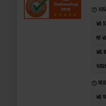
Vers
Wie s
Mit we
Was k
Versen
Rückg
Wie fu