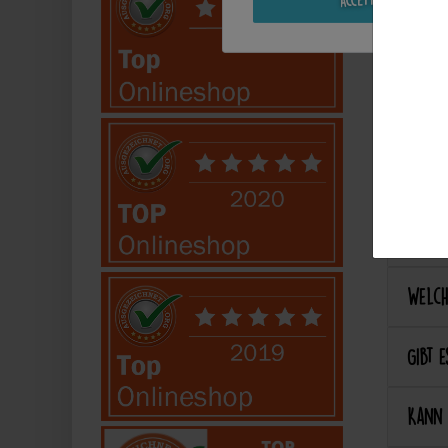
Kann 
Kann 
Best
Wie ka
Welch
Gibt e
Kann 