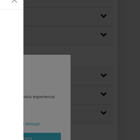
ito web e la vostra esperienza
al
Maggiori dettagli
Rifiuta tutti