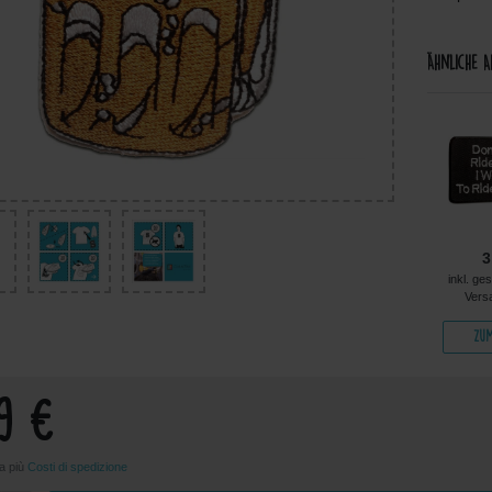
Ähnliche A
4,99 €
4,99 €
4,99 €
3
kl. ges. MwSt. zzgl.
inkl. ges. MwSt. zzgl.
inkl. ges. MwSt. zzgl.
inkl. ge
Versandkosten
Versandkosten
Versandkosten
Vers
Zum Artikel
Zum Artikel
Zum Artikel
Zum
99 €
sa più
Costi di spedizione