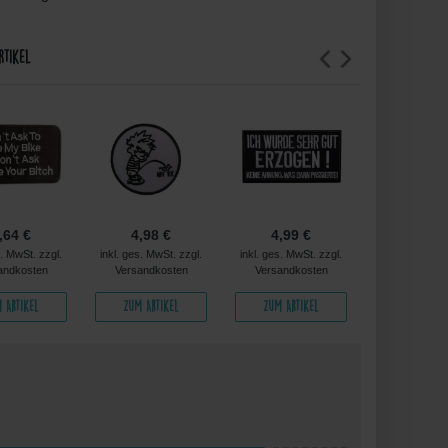
rtikel
,64 €
4,98 €
4,99 €
4,99 
s. MwSt. zzgl.
inkl. ges. MwSt. zzgl.
inkl. ges. MwSt. zzgl.
inkl. ges. MwS
andkosten
Versandkosten
Versandkosten
Versandko
 Artikel
Zum Artikel
Zum Artikel
Zum Arti