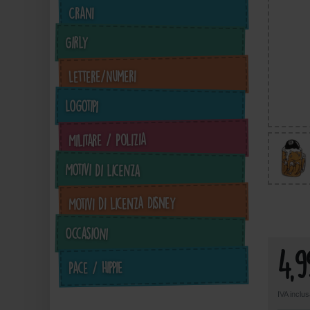
Crani
Girly
Lettere/Numeri
Logotipi
Militare / Polizia
4,99 €
Motivi di licenza
inkl. ges. MwSt. zzgl.
in
Versandkosten
Motivi di licenza Disney
Zum Artikel
Occasioni
4,
Pace / Hippie
IVA inclu