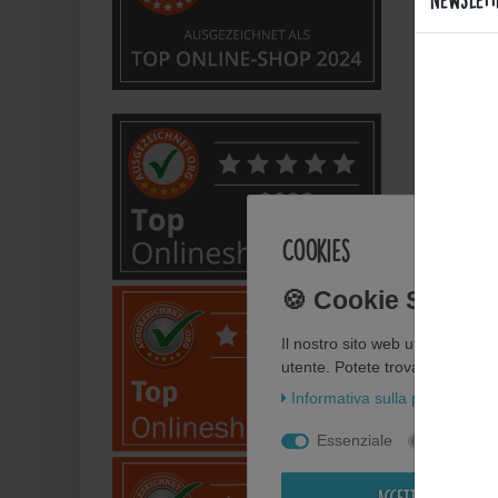
Welche
Bietet
Anwe
Cookies
Wie fl
Wie pf
Il nostro sito web utilizza i co
utente. Potete trovare ulteriori 
Informativa sulla privacy
In
Kann i
Essenziale
Statisti
Perso
Accettare tutti