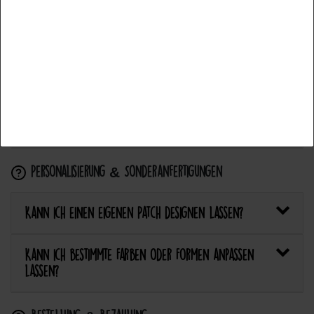
Wie flicke ich eine Hose oder ein Kleidungsstück
Accettare la selezione
mit einem Aufnäher?
Rifiuta tutti
Wie pflege ich Textilien mit Patches richtig?
Kann ich aufgebügelte Patches später wieder
entfernen?
Personalisierung & Sonderanfertigungen
Kann ich einen eigenen Patch designen lassen?
Kann ich bestimmte Farben oder Formen anpassen
lassen?