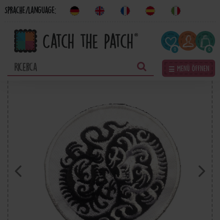
Sprache/Language:
0
0
☰ Menü öffnen