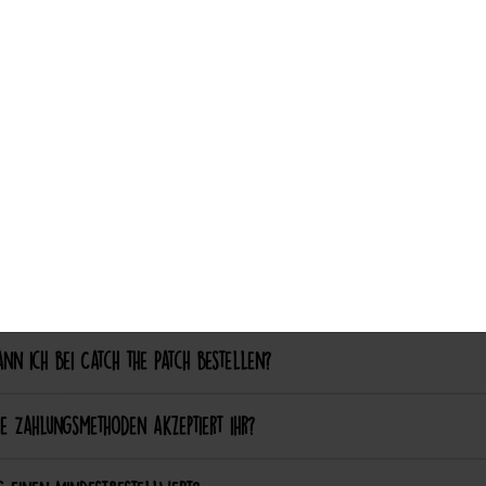
ch aufgebügelte Patches später wieder entfernen?
Auswahl akzeptieren
nalisierung & Sonderanfertigungen
ich einen eigenen Patch designen lassen?
ich bestimmte Farben oder Formen anpassen lassen?
ellung & Bezahlung
nn ich bei Catch the Patch bestellen?
e Zahlungsmethoden akzeptiert ihr?