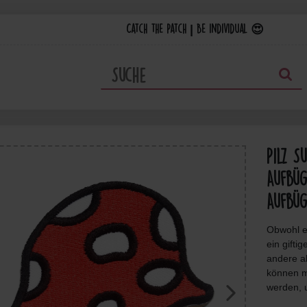
Catch the Patch | Be individual 😍
Pilz S
Aufbüg
Aufbüg
Obwohl es
ein gifti
andere al
können m
werden, u