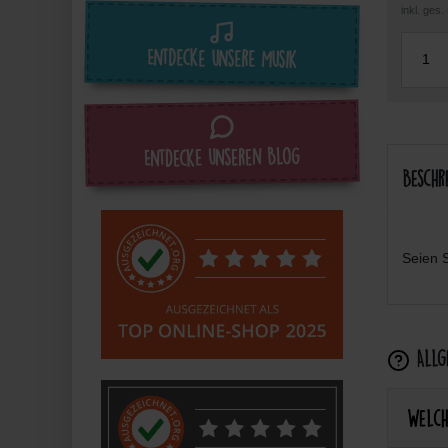
inkl. ges
Entdecke unsere Musik
Entdecke unseren Blog
Beschr
Seien S
Allge
Welch