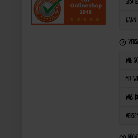
Gibt e
Kann 
Vers
Wie s
Mit we
Was k
Versen
Rückg