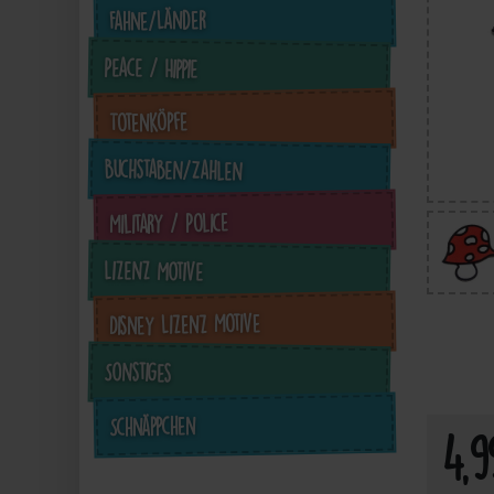
Fahne/Länder
Peace / Hippie
Totenköpfe
Buchstaben/Zahlen
Military / Police
Lizenz Motive
4,99 €
inkl. ges. MwSt. zzgl.
in
Disney Lizenz Motive
Versandkosten
Sonstiges
Zum Artikel
Schnäppchen
4,