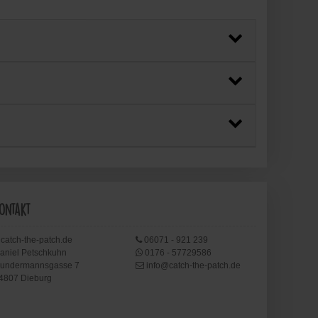
ontakt
catch-the-patch.de
06071 - 921 239
aniel Petschkuhn
0176 - 57729586
undermannsgasse 7
info@catch-the-patch.de
4807 Dieburg