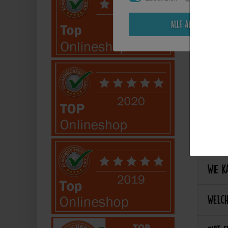
Kann i
Alle akzeptieren
Perso
Kann 
Kann 
Best
Wie ka
Welch