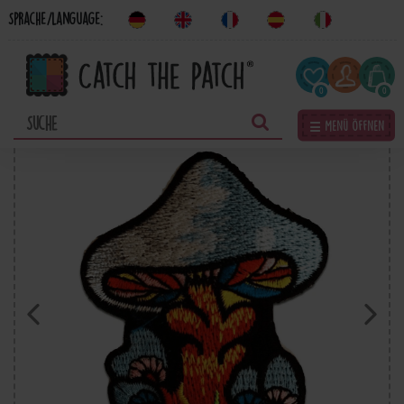
Sprache/Language:
0
0
☰ Menü öffnen