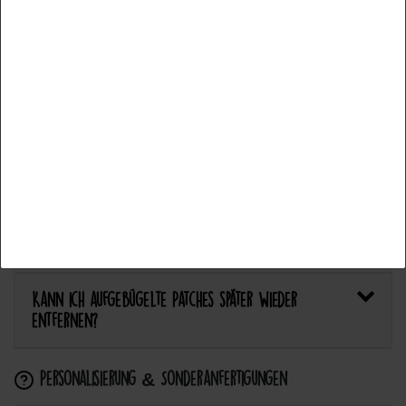
Welcher Stoff eignet sich am besten für Patches?
Alle akzeptieren
Bietet Catch the Patch personalisierte Aufnäher an?
Auswahl akzeptieren
Anwendung & Pflege
Alle ablehnen
Wie flicke ich eine Hose oder ein Kleidungsstück
mit einem Aufnäher?
Wie pflege ich Textilien mit Patches richtig?
Kann ich aufgebügelte Patches später wieder
entfernen?
Personalisierung & Sonderanfertigungen