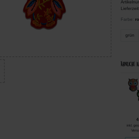
Artikeln
Lieferzei
Farbe:
ro
grün
Ähnliche A
4,99 €
4,99 €
5,99 €
4
kl. ges. MwSt. zzgl.
inkl. ges. MwSt. zzgl.
inkl. ges. MwSt. zzgl.
inkl. ge
Versandkosten
Versandkosten
Versandkosten
Vers