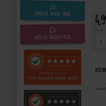
Entdecke unsere Musik
4,
inkl. ges
Entdecke unseren Blog
Beschr
Seien S