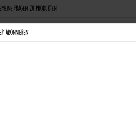
meine Fragen zu Produkten
e Arten von Produkten bietet Catch the Patch an?
er abonnieren
ann ich einen Aufnäher anbringen – aufbügeln oder annähen?
ie Patches waschmaschinenfest?
r Stoff eignet sich am besten für Patches?
 Catch the Patch personalisierte Aufnäher an?
ndung & Pflege
r Website. Einige von diesen sind essenziell, während andere uns helf
ere Informationen zu den von uns verwendeten Cookies und Ihren Recht