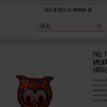
Catch the Patch | Be individual 😍
Eule T
Applik
Größe:
Nutzen S
um zu zei
allgemei
ansehnlic
schmück