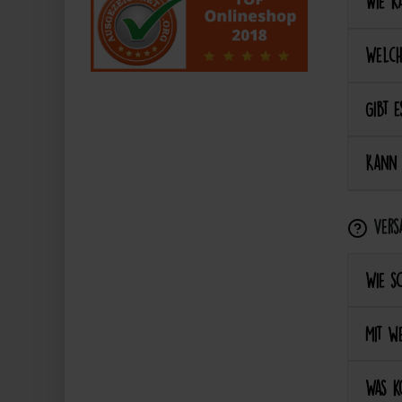
Wie ka
Welch
Gibt e
Kann 
Vers
Wie s
Mit we
Was k