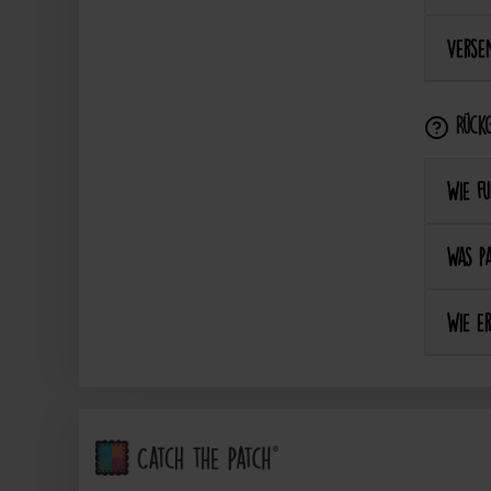
Versen
Rückg
Wie fu
Was pa
Wie er