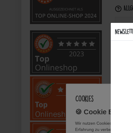
Allge
Welch
Newslett
Wie k
Sind d
Welche
Bietet
Cookies
Anwe
Wir nutzen Cookies auf unsere
Erfahrung zu verbessern. Weit