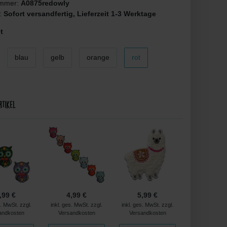
ummer:
A0875redowly
t:
Sofort versandfertig, Lieferzeit 1-3 Werktage
t
blau
gelb
orange
rot
rtikel
,99 €
4,99 €
5,99 €
4,99 
s. MwSt. zzgl.
inkl. ges. MwSt. zzgl.
inkl. ges. MwSt. zzgl.
inkl. ges. MwS
andkosten
Versandkosten
Versandkosten
Versandko