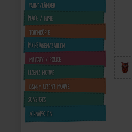
Fahne/Länder
Peace / Hippie
Totenköpfe
Buchstaben/Zahlen
Military / Police
Lizenz Motive
Disney Lizenz Motive
Sonstiges
Schnäppchen
in