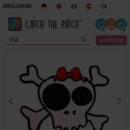
Sprache/Language:
0
0
☰ Menü öffnen