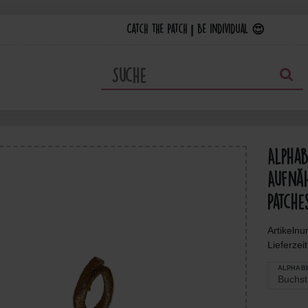
Catch the Patch | Be individual 😍
Alpha
Aufnäh
Patche
Artikeln
Lieferzei
ALPHAB