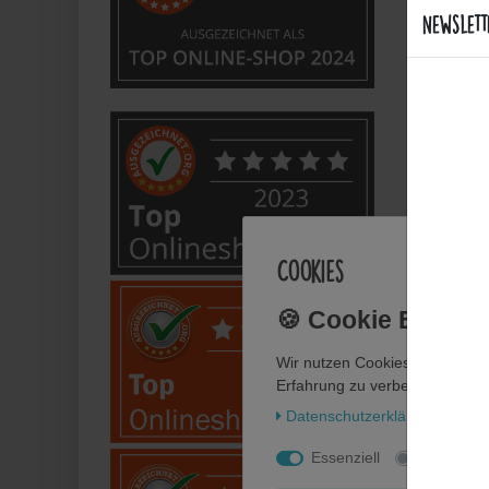
Newslett
Sind d
Welche
Bietet
Anwe
Cookies
Wie fl
Wir nutzen Cookies auf unsere
Wie pf
Erfahrung zu verbessern. Weit
Daten­schutz­erklärung
Impr
Kann i
Essenziell
Statistik