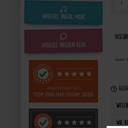
Entdecke unsere Musik
Beschr
Entdecke unseren Blog
Seien S
Allge
Welch
Wie k