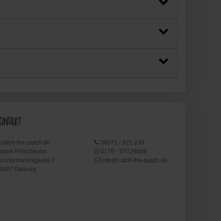
ontakt
catch-the-patch.de
06071 - 921 239
aniel Petschkuhn
0176 - 57729586
undermannsgasse 7
info@catch-the-patch.de
4807 Dieburg