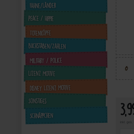
Fahne/Länder
Peace / Hippie
Totenköpfe
Buchstaben/Zahlen
Military / Police
3,99 €
inkl. ges. MwSt. zzgl.
in
Lizenz Motive
Versandkosten
Zum Artikel
Disney Lizenz Motive
Sonstiges
3,9
Schnäppchen
inkl. ges