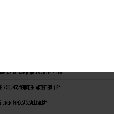
Auswahl akzeptieren
nalisierung & Sonderanfertigungen
ich einen eigenen Patch designen lassen?
ich bestimmte Farben oder Formen anpassen lassen?
ellung & Bezahlung
nn ich bei Catch the Patch bestellen?
e Zahlungsmethoden akzeptiert ihr?
s einen Mindestbestellwert?