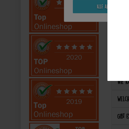
Alle akzeptieren
Perso
Kann 
Kann 
Best
Wie ka
Welch
Gibt e