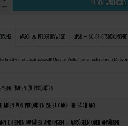
In den Warenkorb
eibung
Wasch & Pflegehinweise
GPSR - Sicherheitsdokumente
ie kreativ und ausdrucksvoll! Unsere Vielfalt an verschiedenen Motiven 
meine Fragen zu Produkten
e Arten von Produkten bietet Catch the Patch an?
ann ich einen Aufnäher anbringen – aufbügeln oder annähen?