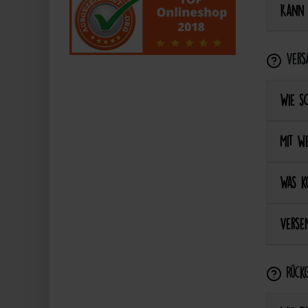
Kann 
Vers
Wie s
Mit we
Was k
Versen
Rückg