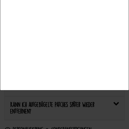
Weitere Einstellungen
Welcher Stoff eignet sich am besten für Patches?
Alle akzeptieren
Bietet Catch the Patch personalisierte Aufnäher an?
Auswahl akzeptieren
Anwendung & Pflege
Alle ablehnen
Wie flicke ich eine Hose oder ein Kleidungsstück
mit einem Aufnäher?
Wie pflege ich Textilien mit Patches richtig?
Kann ich aufgebügelte Patches später wieder
entfernen?