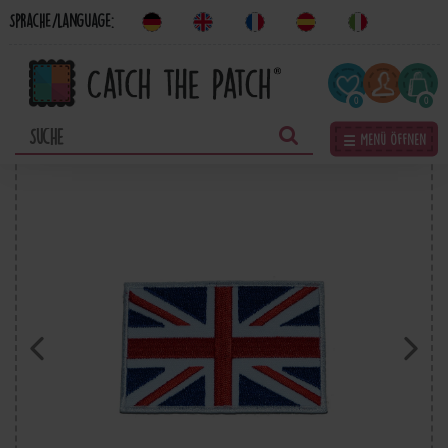
Sprache/Language:
0
0
☰ Menü öffnen