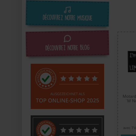
Découvrez notre musique
Découvrez notre blog
Motard
´M No
Limite
Ther
avec TV