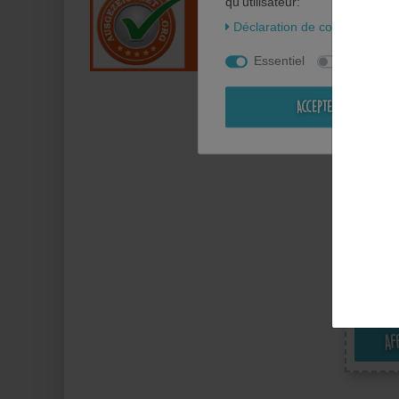
qu'utilisateur:
Déclaration de confidentialité
Essentiel
Statistiqu
Accepter tous les
Hetz 
Cycli
Ecuss
badges
avec TV
Af