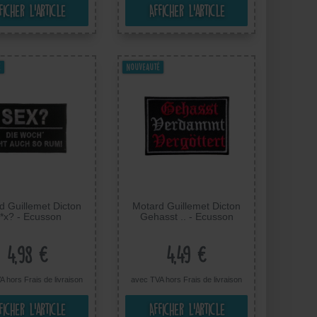
ficher l’article
Afficher l’article
é
Nouveauté
d Guillemet Dicton
Motard Guillemet Dicton
*x? - Ecusson
Gehasst .. - Ecusson
mocollant Patches
Thermocollant Patches
es, Taille: 9,5 x 5,5
Appliques, Taille: 8 x 5,5
cm
cm
4,98 €
4,49 €
A hors
Frais de livraison
avec TVA hors
Frais de livraison
ficher l’article
Afficher l’article