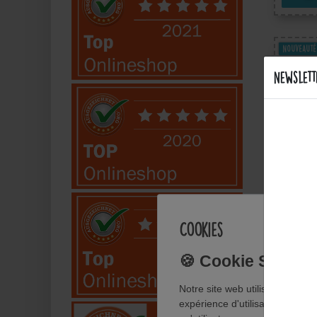
Nouveauté
Newslett
Motard
Am 8
Therm
Applique
Cookies
avec TV
Notre site web utilise des cook
Af
expérience d'utilisateur. Vous t