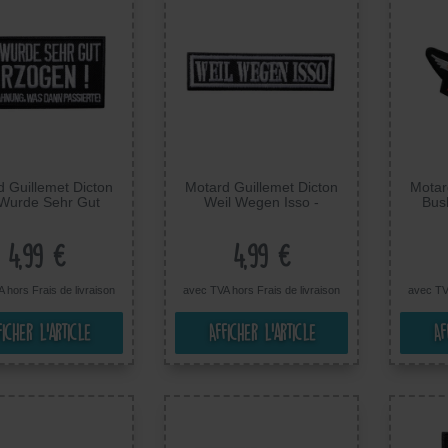
 Guillemet Dicton
Motard Guillemet Dicton
Motar
 Wurde Sehr Gut
Weil Wegen Isso -
Bush
en! Keine Ahnung
Ecusson Thermocollant
Ther
ann Passierte! -
badges Appliques, Taille:
Appliqu
on Thermocollant
10 x 2,5 cm
4,99 €
4,99 €
, Taille: 9,5 x 5,5
cm
A hors
Frais de livraison
avec TVA hors
Frais de livraison
avec TV
ficher l’article
Afficher l’article
Af