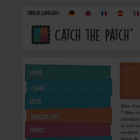
Sprache/Language:
Animal
Crânes
Divers
Biker Pat
? Alors n
Drapeaux/Pays
classique
et sont f
Enfants
souligner
tenue de 