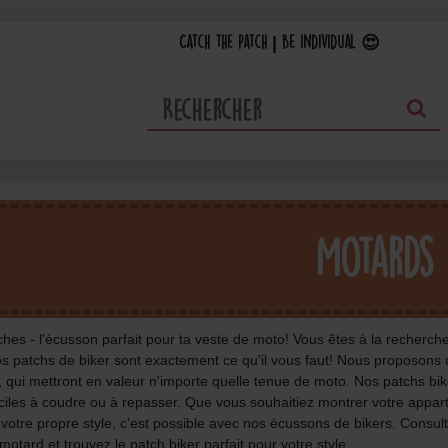
Catch the Patch | Be individual 😍
Motards
ches - l'écusson parfait pour ta veste de moto! Vous êtes à la recherch
os patchs de biker sont exactement ce qu'il vous faut! Nous proposons u
, qui mettront en valeur n'importe quelle tenue de moto. Nos patchs bik
aciles à coudre ou à repasser. Que vous souhaitiez montrer votre appar
 votre propre style, c'est possible avec nos écussons de bikers. Consul
motard et trouvez le patch biker parfait pour votre style.