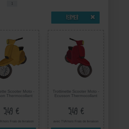
1
Fermer
nette Scooter Moto -
Trottinette Scooter Moto -
on Thermocollant
Ecusson Thermocollant
s Appliques, Taille:
Patches Appliques, Taille:
16 x 17 cm
21 x 11 cm
5,49 €
5,49 €
A hors
Frais de livraison
avec TVA hors
Frais de livraison