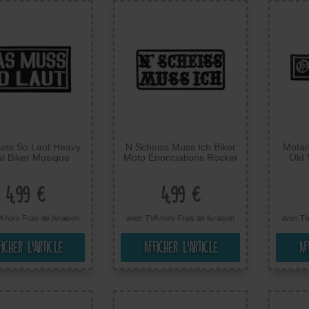
uss So Laut Heavy
N Scheiss Muss Ich Biker
Motar
l Biker Musique
Moto Énonciations Rocker
Old 
r Punk Beat Box -
Heavy Metal - Ecusson
Ther
on Thermocollant
Thermocollant badges
Appliq
Appliques, Taille: 8
Appliques, Taille: 9,5 x 4,2
4,99 €
4,99 €
x 4 cm
cm
A hors
Frais de livraison
avec TVA hors
Frais de livraison
avec TV
ficher l’article
Afficher l’article
Af