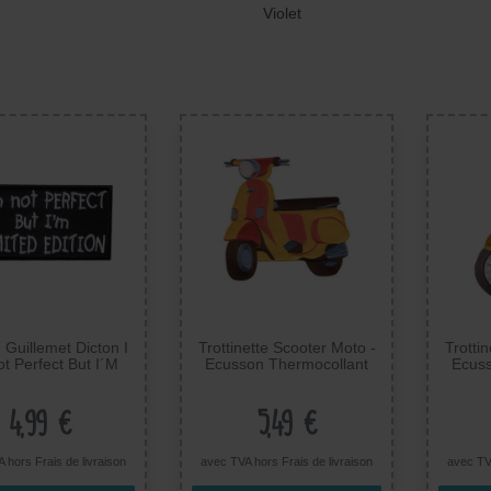
Violet
 Guillemet Dicton I
Trottinette Scooter Moto -
Trotti
t Perfect But I´M
Ecusson Thermocollant
Ecuss
d Edition - Ecusson
Patches Appliques, Taille:
Patche
mocollant badges
14,5 x 14,5 cm
Appliques
4,99 €
5,49 €
A hors
Frais de livraison
avec TVA hors
Frais de livraison
avec TV