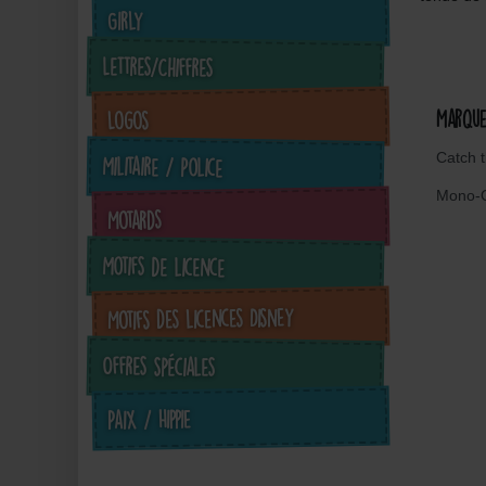
Girly
Lettres/Chiffres
Marqu
Logos
Catch 
Militaire / Police
Mono-
Motards
Motifs de licence
Motifs des licences Disney
Offres spéciales
Paix / Hippie