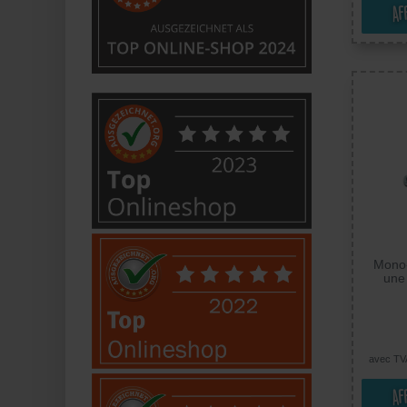
Af
Mono-
une
Therm
Appliqu
avec TV
Af