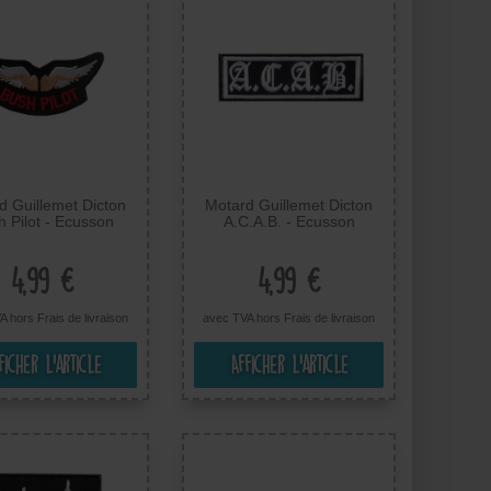
d Guillemet Dicton
Motard Guillemet Dicton
 Pilot - Ecusson
A.C.A.B. - Ecusson
mocollant badges
Thermocollant badges
es, Taille: 10 x 4,5
Appliques, Taille: 9 x 3 cm
cm
4,99 €
4,99 €
A hors
Frais de livraison
avec TVA hors
Frais de livraison
ficher l’article
Afficher l’article