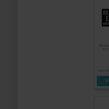
Motard
Ich
Erzog
Was D
Ecuss
badges
avec TV
Af