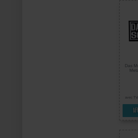
Das M
Meta
Rocke
Ecuss
badges 
avec TV
Af