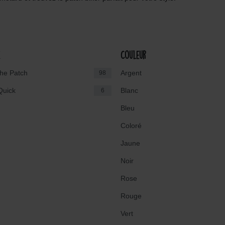
e
Couleur
the Patch
Argent
98
Quick
Blanc
6
Bleu
Coloré
Jaune
Noir
Rose
Rouge
Vert