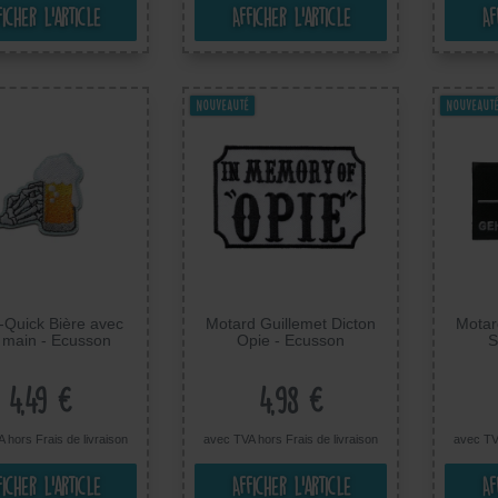
ficher l’article
Afficher l’article
Af
Nouveauté
Nouveaut
Quick Bière avec
Motard Guillemet Dicton
Motar
 main - Ecusson
Opie - Ecusson
S
ocollant Patches
Thermocollant Patches
Ther
es, Taille: 3,3 x 3,5
Appliques, Taille: 9 x 6 cm
Appliqu
cm
4,49 €
4,98 €
A hors
Frais de livraison
avec TVA hors
Frais de livraison
avec TV
ficher l’article
Afficher l’article
Af