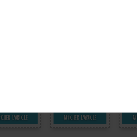
Mentions légales
es
Marketing
Médias externes
PayPal
Foncti
Accepter la sélection
Mich Nicht Rocker
Böser Ossi Old German
Biker
ste Heavy Metal -
Patch Rang Moto -
Moto 
on Thermocollant
Ecusson Thermocollant
Ther
 Appliques, Taille:
badges Appliques, Taille:
Appliq
10 x 4,7 cm
10,7 x 3,3 cm
4,99 €
4,99 €
A hors
Frais de livraison
avec TVA hors
Frais de livraison
avec TV
ficher l’article
Afficher l’article
Af