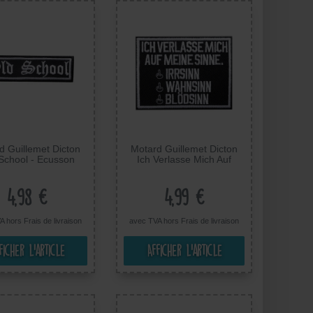
d Guillemet Dicton
Motard Guillemet Dicton
School - Ecusson
Ich Verlasse Mich Auf
mocollant badges
Meine Sinne. Irrsinn,
ues, Taille: 9 x 2,5
Wahnsinn, Blödsinn -
cm
Ecusson Thermocollant
4,98 €
4,99 €
badges, Taille: 10 x 8 cm
A hors
Frais de livraison
avec TVA hors
Frais de livraison
ficher l’article
Afficher l’article