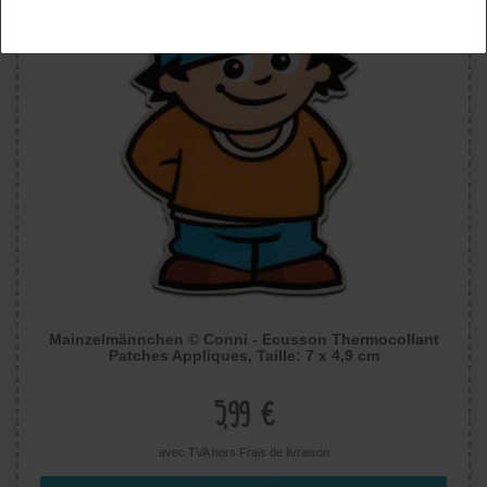
Mainzelmännchen © Conni - Ecusson Thermocollant
Patches Appliques, Taille: 7 x 4,9 cm
5,99 €
avec TVA hors
Frais de livraison