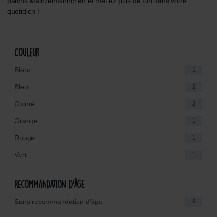
patchs Mainzelmännchen et mettez plus de fun dans votre
quotidien !
Couleur
Blanc
1
Bleu
2
Coloré
2
Orange
1
Rouge
1
Vert
1
Recommandation d'âge
Sans recommandation d'âge
8