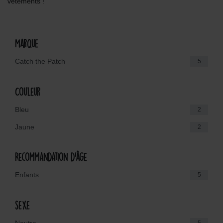
vêtements !
Marque
Catch the Patch
5
Couleur
Bleu
2
Jaune
2
Recommandation d'âge
Enfants
5
sexe
Neutre
5