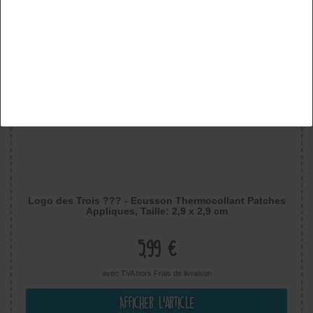
Refuser tout
Logo des Trois ??? - Ecusson Thermocollant Patches
Appliques, Taille: 2,9 x 2,9 cm
5,99 €
avec TVA hors
Frais de livraison
Afficher l’article