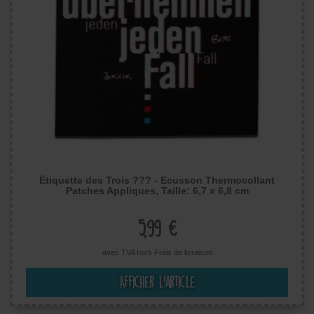
Étiquette des Trois ??? - Ecusson Thermocollant
Patches Appliques, Taille: 6,7 x 6,8 cm
5,99 €
avec TVA hors
Frais de livraison
Afficher l’article