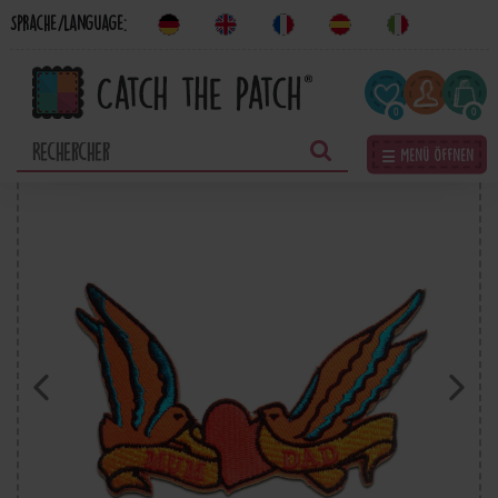
Sprache/Language:
0
0
☰ Menü öffnen