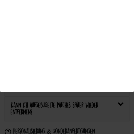
Fonctionnel
Plus de détails
Welcher Stoff eignet sich am besten für Patches?
Accepter tous les
Bietet Catch the Patch personalisierte Aufnäher an?
Accepter la sélection
Anwendung & Pflege
Refuser tout
Wie flicke ich eine Hose oder ein Kleidungsstück
mit einem Aufnäher?
Wie pflege ich Textilien mit Patches richtig?
Kann ich aufgebügelte Patches später wieder
entfernen?
Personalisierung & Sonderanfertigungen