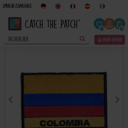
Sprache/Language:
0
0
☰ Menü öffnen