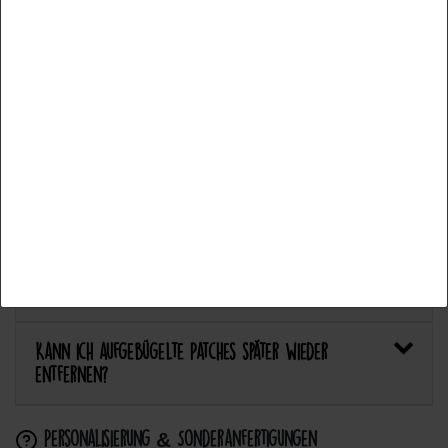
Fonctionnel
Plus de détails
Welcher Stoff eignet sich am besten für Patches?
Accepter tous les
Bietet Catch the Patch personalisierte Aufnäher an?
Accepter la sélection
Anwendung & Pflege
Refuser tout
Wie flicke ich eine Hose oder ein Kleidungsstück
mit einem Aufnäher?
Wie pflege ich Textilien mit Patches richtig?
Kann ich aufgebügelte Patches später wieder
entfernen?
Personalisierung & Sonderanfertigungen