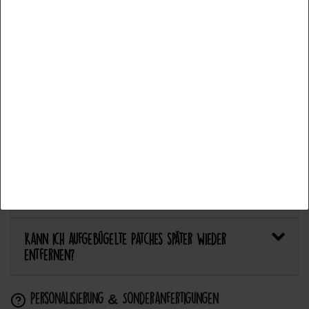
Fonctionnel
Plus de détails
Welcher Stoff eignet sich am besten für Patches?
Accepter tous les
Bietet Catch the Patch personalisierte Aufnäher an?
Accepter la sélection
Anwendung & Pflege
Refuser tout
Wie flicke ich eine Hose oder ein Kleidungsstück
mit einem Aufnäher?
Wie pflege ich Textilien mit Patches richtig?
Kann ich aufgebügelte Patches später wieder
entfernen?
Personalisierung & Sonderanfertigungen