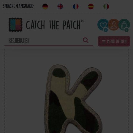
Sprache/Language:
0
0
☰ Menü öffnen