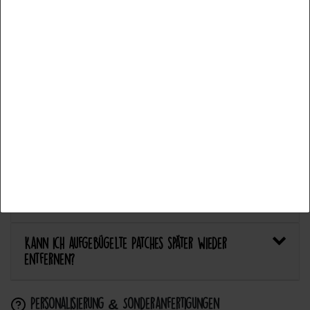
Fonctionnel
Plus de détails
Welcher Stoff eignet sich am besten für Patches?
Accepter tous les
Bietet Catch the Patch personalisierte Aufnäher an?
Accepter la sélection
Anwendung & Pflege
Refuser tout
Wie flicke ich eine Hose oder ein Kleidungsstück
mit einem Aufnäher?
Wie pflege ich Textilien mit Patches richtig?
Kann ich aufgebügelte Patches später wieder
entfernen?
Personalisierung & Sonderanfertigungen