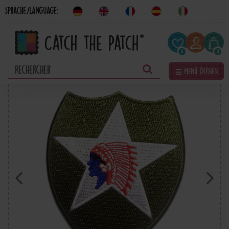
Sprache/Language:
0
0
☰ Menü öffnen