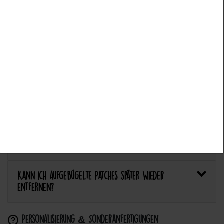
Fonctionnel
Plus de détails
Welcher Stoff eignet sich am besten für Patches?
Accepter tous les
Bietet Catch the Patch personalisierte Aufnäher an?
Accepter la sélection
Anwendung & Pflege
Refuser tout
Wie flicke ich eine Hose oder ein Kleidungsstück
mit einem Aufnäher?
Wie pflege ich Textilien mit Patches richtig?
Kann ich aufgebügelte Patches später wieder
entfernen?
Personalisierung & Sonderanfertigungen