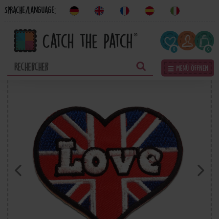
Sprache/Language:
0
0
☰ Menü öffnen